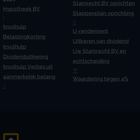
Stamrecht BV oprichten
Hypotheek BV
Stappenplan oprichting
I
U
Invulhulp
U-rendement
Belastingkorting
Uitkeren van dividend
Invulhulp
Uw Stamrecht BV en
Dividenduitkering
echtscheiding
Invulhulp Verlies uit
W
aanmerkelijk belang
Waardering tegen 4%
J