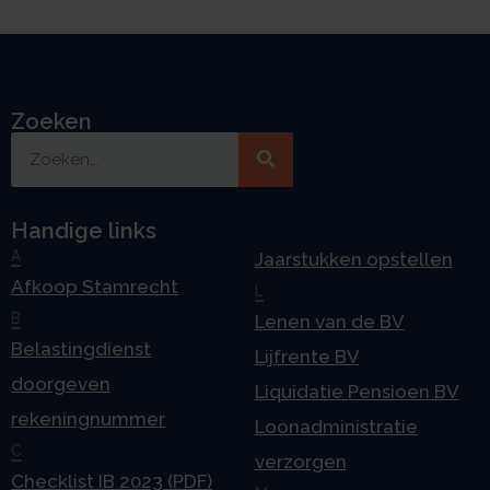
Zoeken
Handige links
A
Jaarstukken opstellen
Afkoop Stamrecht
L
B
Lenen van de BV
Belastingdienst
Lijfrente BV
doorgeven
Liquidatie Pensioen BV
rekeningnummer
Loonadministratie
C
verzorgen
Checklist IB 2023 (PDF)