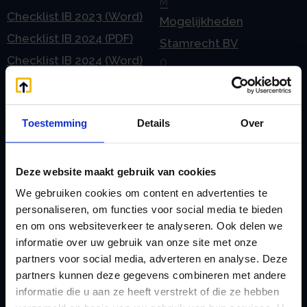
M
Checklist IB 2023 (Word)
Mogelijkheden
Checklist IB 2024 (PDF)
Stamrecht BV
Checklist IB 2024 (Word)
O
Checklist IB 2025 (PDF)
ODV BV
Checklist IB 2025 (Word)
Ontbinden Stamrecht
Toestemming
Details
Over
Contact
BV
E
Onzakelijke lening
eHerkenning voor uw
Stamrecht BV
Deze website maakt gebruik van cookies
Stamrecht BV
Oprichten BV door
We gebruiken cookies om content en advertenties te
Emigratie
personaliseren, om functies voor social media te bieden
StamrechtBV.com
en om ons websiteverkeer te analyseren. Ook delen we
Emigratie Pensioen BV
Overdracht vanuit
informatie over uw gebruik van onze site met onze
F
banksparen
partners voor social media, adverteren en analyse. Deze
Fiscale waardering
partners kunnen deze gegevens combineren met andere
Overgang naar
Flex BV oprichten of
informatie die u aan ze heeft verstrekt of die ze hebben
Stamrecht BV