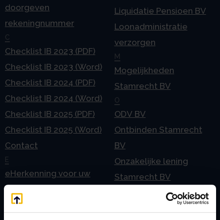
doorgeven
Liquidatie Pensioen BV
rekeningnummer
Loonadministratie
C
verzorgen
Checklist IB 2023 (PDF)
M
Checklist IB 2023 (Word)
Mogelijkheden
Checklist IB 2024 (PDF)
Stamrecht BV
Checklist IB 2024 (Word)
O
Checklist IB 2025 (PDF)
ODV BV
Checklist IB 2025 (Word)
Ontbinden Stamrecht
Contact
BV
E
Onzakelijke lening
eHerkenning voor uw
Stamrecht BV
Stamrecht BV
Oprichten BV door
Emigratie
StamrechtBV.com