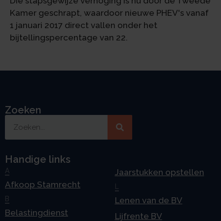
Die stapsgewijze verhoging is nu door de Tweede
Kamer geschrapt, waardoor nieuwe PHEV's vanaf
1 januari 2017 direct vallen onder het
bijtellingspercentage van 22.
Zoeken
Handige links
A
Jaarstukken opstellen
Afkoop Stamrecht
L
B
Lenen van de BV
Belastingdienst
Lijfrente BV