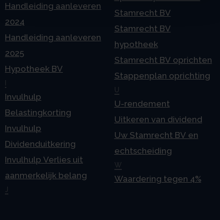
Handleiding aanleveren
Stamrecht BV
2024
Stamrecht BV
Handleiding aanleveren
hypotheek
2025
Stamrecht BV oprichten
Hypotheek BV
Stappenplan oprichting
I
U
Invulhulp
U-rendement
Belastingkorting
Uitkeren van dividend
Invulhulp
Uw Stamrecht BV en
Dividenduitkering
echtscheiding
Invulhulp Verlies uit
W
aanmerkelijk belang
Waardering tegen 4%
J