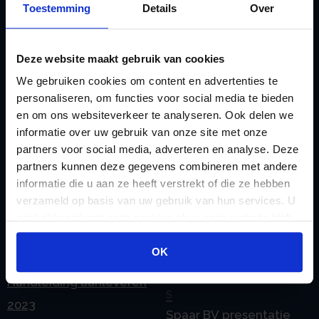
Emigratie Pensioen BV
Overdracht vanuit
Toestemming
Details
Over
F
banksparen
Fiscale waardering
Overgang naar
Deze website maakt gebruik van cookies
Flex BV oprichten of
Stamrecht BV
We gebruiken cookies om content en advertenties te
omzetten
P
personaliseren, om functies voor social media te bieden
G
Pensioen BV
en om ons websiteverkeer te analyseren. Ook delen we
Geleidebiljet jaarstukken
informatie over uw gebruik van onze site met onze
Pensioen BV bij
2023
partners voor social media, adverteren en analyse. Deze
overlijden
partners kunnen deze gegevens combineren met andere
Geleidebiljet jaarstukken
Pensioen BV en
informatie die u aan ze heeft verstrekt of die ze hebben
2024
verzameld op basis van uw gebruik van hun services. U
echtscheiding
Geleidebiljet jaarstukken
gaat akkoord met onze cookies als u onze website blijft
Pensioen in de
gebruiken.
2025
jaarrekening
OK
H
Prijslijst
Handleiding aanleveren
S
2023
Spaar BV presentatie