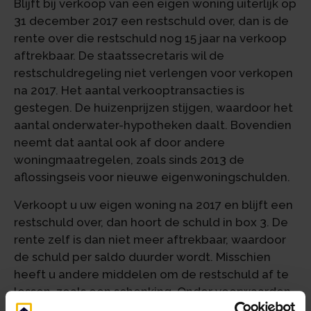
Blijft bij verkoop van een eigen woning uiterlijk op
31 december 2017 een restschuld over, dan is de
rente over die restschuld nog 15 jaar na verkoop
aftrekbaar. De staatssecretaris wil de
restschuldregeling niet verlengen voor verkopen
na 2017. Het aantal verkooptransacties is
gestegen. De huizenprijzen stijgen, waardoor het
aantal onderwater-hypotheken daalt. Bovendien
neemt dat aantal ook af door andere
woningmaatregelen, zoals sinds 2013 de
aflossingseis voor nieuwe eigenwoningschulden.
Verkoopt u uw eigen woning na 2017 en blijft een
restschuld over, dan hoort de schuld in box 3. De
rente zelf is dan niet meer aftrekbaar, waardoor
de schuld per saldo duurder wordt. Misschien
heeft u andere middelen om de restschuld af te
lossen, zoals een schenking. Onder voorwaarden
is een belastingvrije schenking mogelijk voor de