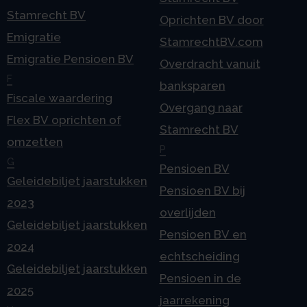
Stamrecht BV
Oprichten BV door
Emigratie
StamrechtBV.com
Emigratie Pensioen BV
Overdracht vanuit
F
banksparen
Fiscale waardering
Overgang naar
Flex BV oprichten of
Stamrecht BV
omzetten
P
G
Pensioen BV
Geleidebiljet jaarstukken
Pensioen BV bij
2023
overlijden
Geleidebiljet jaarstukken
Pensioen BV en
2024
echtscheiding
Geleidebiljet jaarstukken
Pensioen in de
2025
jaarrekening