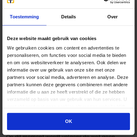
aflossing van een restschuld na verkoop van een
eigen woning.
Toestemming
Details
Over
Staat uw eigen woning ‘onder water’, maar heeft
u geen verkoopplannen? Dan is de rente op de
Deze website maakt gebruik van cookies
eigenwoningschuld gewoon aftrekbaar, ook als
We gebruiken cookies om content en advertenties te
de waarde van de woning na de aankoop is
personaliseren, om functies voor social media te bieden
gedaald tot onder de eigenwoningschuld.
en om ons websiteverkeer te analyseren. Ook delen we
informatie over uw gebruik van onze site met onze
Tijdig inkeren voor 1 januari 2018
partners voor social media, adverteren en analyse. Deze
partners kunnen deze gegevens combineren met andere
Volgens de staatssecretaris van Financiën moet
informatie die u aan ze heeft verstrekt of die ze hebben
een belastingplichtige ook bij een vrijwillige
verzameld op basis van uw gebruik van hun services. U
inkeer een vergrijpboete krijgen. Zijn plan is dat
gaat akkoord met onze cookies als u onze website blijft
vanaf 1 januari 2018 altijd een vergrijpboete
gebruiken.
wordt opgelegd over de alsnog aangegeven
OK
belasting.
Op dit moment wordt volgens de wet geen