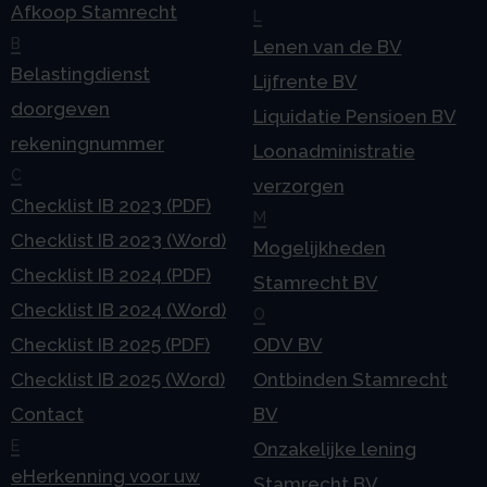
Afkoop Stamrecht
L
B
Lenen van de BV
Belastingdienst
Lijfrente BV
doorgeven
Liquidatie Pensioen BV
rekeningnummer
Loonadministratie
C
verzorgen
Checklist IB 2023 (PDF)
M
Checklist IB 2023 (Word)
Mogelijkheden
Checklist IB 2024 (PDF)
Stamrecht BV
Checklist IB 2024 (Word)
O
Checklist IB 2025 (PDF)
ODV BV
Checklist IB 2025 (Word)
Ontbinden Stamrecht
Contact
BV
E
Onzakelijke lening
eHerkenning voor uw
Stamrecht BV