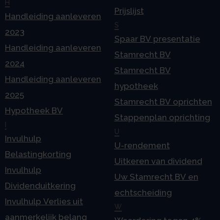
H
Prijslijst
Handleiding aanleveren
S
2023
Spaar BV presentatie
Handleiding aanleveren
Stamrecht BV
2024
Stamrecht BV
Handleiding aanleveren
hypotheek
2025
Stamrecht BV oprichten
Hypotheek BV
Stappenplan oprichting
I
U
Invulhulp
U-rendement
Belastingkorting
Uitkeren van dividend
Invulhulp
Uw Stamrecht BV en
Dividenduitkering
echtscheiding
Invulhulp Verlies uit
W
aanmerkelijk belang