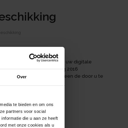
eschikking
eschikking
ingen in uw brievenbus of in uw digitale
t is ook de WOZ-beschikking 2016
waarde gaat verder dan alleen de door u te
Over
 media te bieden en om ons
ze partners voor social
nformatie die u aan ze heeft
oord met onze cookies als u