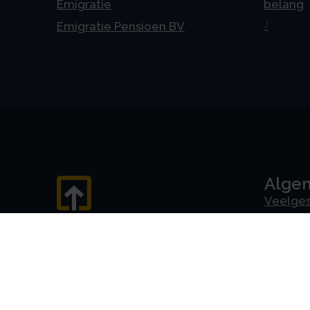
Emigratie
belang
J
Emigratie Pensioen BV
Alge
Veelges
Algeme
Disclai
Priva
Privacyv
AVG