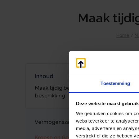
Maak tijd
Home
/
N
Inhoud
Toestemming
Maak tijdig bezwaar tegen WOZ-
beschikking
Deze website maakt gebruik
We gebruiken cookies om cont
websiteverkeer te analyseren
Vermogenszaken goed regelen?
media, adverteren en analys
verstrekt of die ze hebben v
Kroese en Geraerts