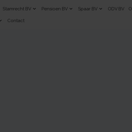
Stamrecht BV
Pensioen BV
Spaar BV
ODV BV
O
Contact