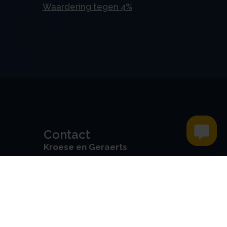
Waardering tegen 4%
Contact
Kroese en Geraerts
Belastingadvies BV
Rondweg 103
5406 NK, Uden
0486 - 416 299