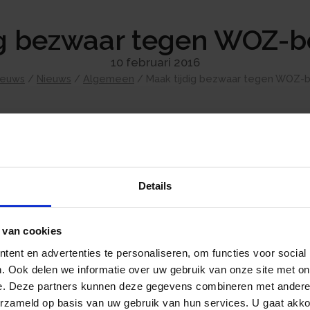
ig bezwaar tegen WOZ-b
10 februari 2016
ieuws
/
Nieuws
/
Algemeen
/
Maak tijdig bezwaar tegen WOZ-b
Heeft u een aanslagbiljet gemeentelijke heff
berichtenbox ontvangen? In dat aanslagbilje
opgenomen. Het belang van een juiste WOZ-
Details
betalen gemeentelijke heffingen.
Waterschapslasten
 van cookies
ent en advertenties te personaliseren, om functies voor social
. Ook delen we informatie over uw gebruik van onze site met on
e. Deze partners kunnen deze gegevens combineren met andere i
erzameld op basis van uw gebruik van hun services. U gaat akk