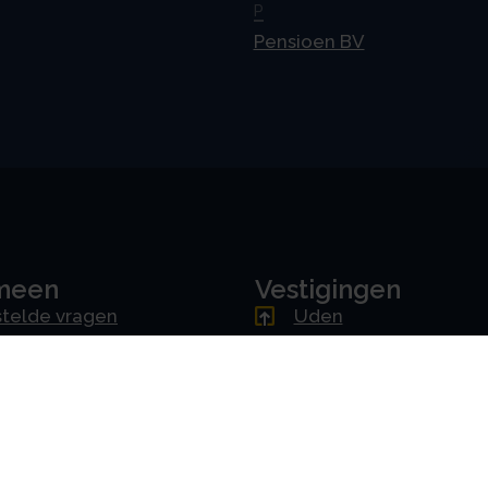
P
Pensioen BV
meen
Vestigingen
telde vragen
Uden
ne voorwaarden
Amsterdam
mer
Rotterdam
cy & AVG
's-Hertogenbosch
erklaring
Driebergen
Downloads