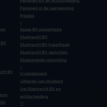
Pensioen BV en echtscheiding
Pensioen in de jaarrekening
Prijslijst
S
gen
Spaar BV presentatie
Stamrecht BV
 BV
Stamrecht BV hypotheek
Stamrecht BV oprichten
Stappenplan oprichting
U
echt BV
U-rendement
Uitkeren van dividend
Uw Stamrecht BV en
aren
echtscheiding
 BV
W