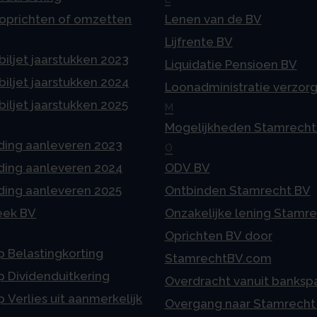
 oprichten of omzetten
Lenen van de BV
Lijfrente BV
iljet jaarstukken 2023
Liquidatie Pensioen BV
iljet jaarstukken 2024
Loonadministratie verzor
iljet jaarstukken 2025
M
Mogelijkheden Stamrecht
ding aanleveren 2023
O
ding aanleveren 2024
ODV BV
ding aanleveren 2025
Ontbinden Stamrecht BV
eek BV
Onzakelijke lening Stamr
Oprichten BV door
p Belastingkorting
StamrechtBV.com
p Dividenduitkering
Overdracht vanuit banksp
p Verlies uit aanmerkelijk
Overgang naar Stamrecht