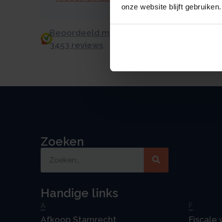
onze website blijft gebruiken.
Beoordeeld met een 9.0 uit 10 op basis v
3453 reviews
Zoeken
Handige links
A
F
Afkoop Stamrecht
Fiscale