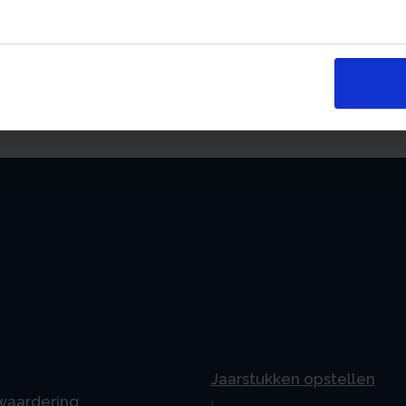
an
Jaarstukken opstellen
 waardering
L