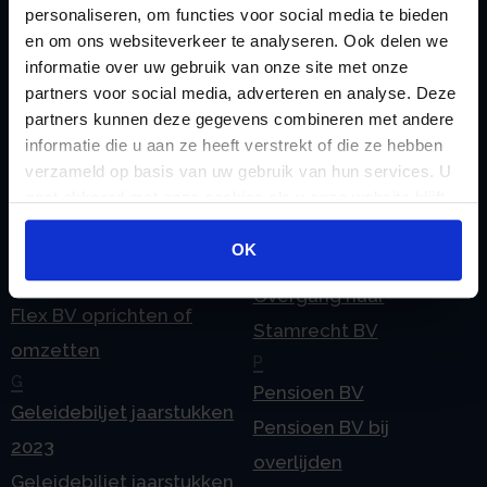
personaliseren, om functies voor social media te bieden
Checklist IB 2025 (Word)
Ontbinden Stamrecht
en om ons websiteverkeer te analyseren. Ook delen we
Contact
BV
informatie over uw gebruik van onze site met onze
E
Onzakelijke lening
partners voor social media, adverteren en analyse. Deze
eHerkenning voor uw
partners kunnen deze gegevens combineren met andere
Stamrecht BV
informatie die u aan ze heeft verstrekt of die ze hebben
Stamrecht BV
Oprichten BV door
verzameld op basis van uw gebruik van hun services. U
Emigratie
StamrechtBV.com
gaat akkoord met onze cookies als u onze website blijft
Emigratie Pensioen BV
gebruiken.
Overdracht vanuit
OK
F
banksparen
Fiscale waardering
Overgang naar
Flex BV oprichten of
Stamrecht BV
omzetten
P
G
Pensioen BV
Geleidebiljet jaarstukken
Pensioen BV bij
2023
overlijden
Geleidebiljet jaarstukken