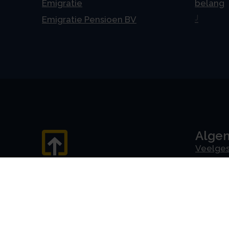
Emigratie
belang
J
Emigratie Pensioen BV
Alge
Veelges
Algeme
Disclai
Priva
Privacyv
AVG