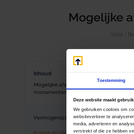
Mogelijke 
Home
/
Ni
Inhoud
Toestemming
Mogelijke afschaffing aftrek
monumentenpand
Deze website maakt gebruik
We gebruiken cookies om cont
websiteverkeer te analyseren
Vermogenszaken goed regelen?
media, adverteren en analys
verstrekt of die ze hebben v
Kroese en Geraerts