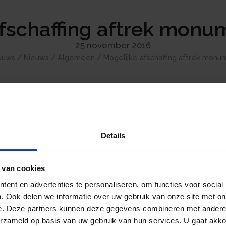
afschaffing aftrek mon
25 november 2016
euws
/
Nieuws
/
Algemeen
/
Mogelijke afschaffing aftrek mon
Er waren plannen om de aftrek van kosten v
te schaffen. Op 9 november 2016 is aangegeve
bestaan. Voor 2018 kunnen de regels dus we
Details
als u nog onderhoud wilt plegen aan uw m
 van cookies
ent en advertenties te personaliseren, om functies voor social
. Ook delen we informatie over uw gebruik van onze site met on
e. Deze partners kunnen deze gegevens combineren met andere i
erzameld op basis van uw gebruik van hun services. U gaat akk