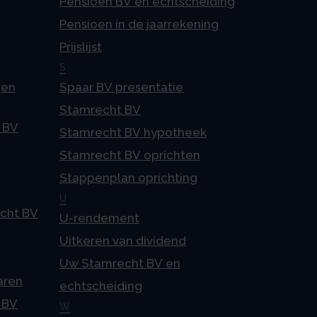
Pensioen BV en echtscheiding
Pensioen in de jaarrekening
Prijslijst
S
gen
Spaar BV presentatie
Stamrecht BV
 BV
Stamrecht BV hypotheek
Stamrecht BV oprichten
Stappenplan oprichting
U
echt BV
U-rendement
Uitkeren van dividend
Uw Stamrecht BV en
aren
echtscheiding
 BV
W