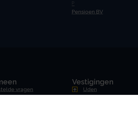
P
Pensioen BV
meen
Vestigingen
telde vragen
Uden
ne voorwaarden
Amsterdam
mer
Rotterdam
cy & AVG
's-Hertogenbosch
erklaring
Driebergen
Downloads