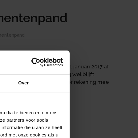
umentenpand
umentenpand
an monumentenpanden per 1 januari 2017 af
n dat de aftrek in 2017 nog wel blijft
l worden gewijzigd. Houd hier rekening mee
Over
onumentenpand.
 media te bieden en om ons
ze partners voor social
nformatie die u aan ze heeft
oord met onze cookies als u