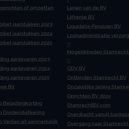
 oprichten of omzetten
Lenen van de BV
Lijfrente BV
iljet jaarstukken 2023
Liquidatie Pensioen BV
iljet jaarstukken 2024
Loonadministratie verzor
iljet jaarstukken 2025
M
Mogelijkheden Stamrecht
ding aanleveren 2023
O
ding aanleveren 2024
ODV BV
ding aanleveren 2025
Ontbinden Stamrecht BV
eek BV
Onzakelijke lening Stamr
Oprichten BV door
p Belastingkorting
StamrechtBV.com
p Dividenduitkering
Overdracht vanuit banksp
p Verlies uit aanmerkelijk
Overgang naar Stamrecht