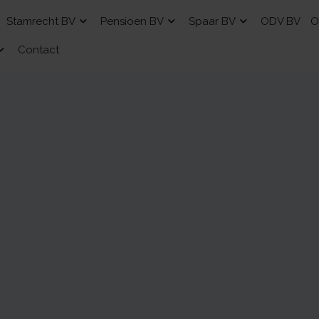
Stamrecht BV
Pensioen BV
Spaar BV
ODV BV
O
Contact