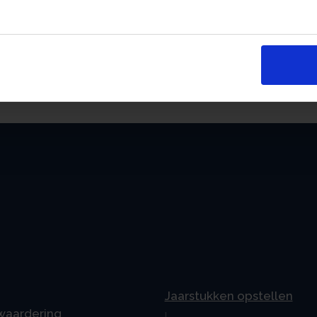
an
Jaarstukken opstellen
 waardering
L