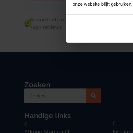
onze website blijft gebruiken.
Beoordeeld met een 9.0 uit 10 op basis v
3453 reviews
Zoeken
Handige links
A
F
Afkoop Stamrecht
Fiscale