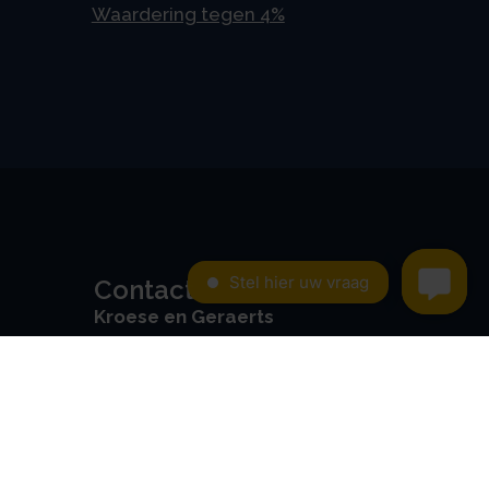
Waardering tegen 4%
Contact
Kroese en Geraerts
Belastingadvies BV
Rondweg 103
5406 NK, Uden
0486 - 416 299