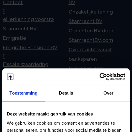
Contact
BV
E
Onzakelijke lening
eHerkenning voor uw
Stamrecht BV
Stamrecht BV
Oprichten BV door
Emigratie
StamrechtBV.com
Emigratie Pensioen BV
Overdracht vanuit
F
banksparen
Fiscale waardering
Overgang naar
Flex BV oprichten of
Stamrecht BV
omzetten
P
G
Toestemming
Details
Over
Pensioen BV
Geleidebiljet jaarstukken
Pensioen BV bij
2023
overlijden
Deze website maakt gebruik van cookies
Geleidebiljet jaarstukken
Pensioen BV en
We gebruiken cookies om content en advertenties te
2024
personaliseren, om functies voor social media te bieden