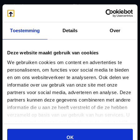
Contact
BV
E
Onzakelijke lening
eHerkenning voor uw
Stamrecht BV
Toestemming
Details
Over
Stamrecht BV
Oprichten BV door
Emigratie
StamrechtBV.com
Deze website maakt gebruik van cookies
Emigratie Pensioen BV
Overdracht vanuit
We gebruiken cookies om content en advertenties te
F
banksparen
personaliseren, om functies voor social media te bieden
Fiscale waardering
Overgang naar
en om ons websiteverkeer te analyseren. Ook delen we
Flex BV oprichten of
informatie over uw gebruik van onze site met onze
Stamrecht BV
omzetten
partners voor social media, adverteren en analyse. Deze
P
partners kunnen deze gegevens combineren met andere
G
Pensioen BV
informatie die u aan ze heeft verstrekt of die ze hebben
Geleidebiljet jaarstukken
Pensioen BV bij
verzameld op basis van uw gebruik van hun services. U
2023
gaat akkoord met onze cookies als u onze website blijft
overlijden
Geleidebiljet jaarstukken
gebruiken.
Pensioen BV en
OK
2024