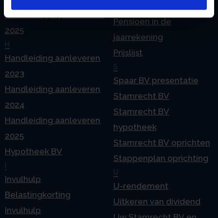
echtscheiding
Geleidebiljet jaarstukken
Pensioen in de
2025
jaarrekening
H
Prijslijst
Handleiding aanleveren
S
2023
Spaar BV presentatie
Handleiding aanleveren
Stamrecht BV
2024
Stamrecht BV
Handleiding aanleveren
hypotheek
2025
Stamrecht BV oprichten
Hypotheek BV
Stappenplan oprichting
I
U
Invulhulp
U-rendement
Belastingkorting
Uitkeren van dividend
Invulhulp
Uw Stamrecht BV en