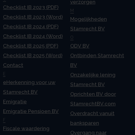
verzorgen
Checklist IB 2023 (PDF)
M
Checklist IB 2023 (Word)
Mogelijkheden
Checklist IB 2024 (PDF)
Stamrecht BV
Checklist IB 2024 (Word)
O
Checklist IB 2025 (PDF)
ODV BV
Checklist IB 2025 (Word)
Ontbinden Stamrecht
Contact
BV
E
Onzakelijke lening
eHerkenning voor uw
Stamrecht BV
Stamrecht BV
Oprichten BV door
Emigratie
StamrechtBV.com
Emigratie Pensioen BV
Overdracht vanuit
F
banksparen
Fiscale waardering
Overgang naar