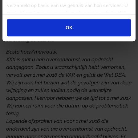
de opdrachtnemer wel kunnen aantonen dat
verzameld op basis van uw gebruik van hun services. U
men bezig is met het onderzoeken van de impact
gaat akkoord met onze cookies als u onze website blijft
van de Wet DBA. Dit kunt u doen door
gebruiken.
aantoonbaar met elkaar in gesprek te blijven en
OK
uw relevante relaties een mail met de volgende
strekking te sturen:
Beste heer/mevrouw,
XXX is met u een overeenkomst van opdracht
aangegaan. Zoals u waarschijnlijk hebt vernomen,
vervalt per 1 mei 2016 de VAR en geldt de Wet DBA.
Wij zijn aan het bezien wat de gevolgen zijn van deze
wijziging en zullen indien nodig de werkwijze
aanpassen. Hiervoor hebben we de tijd tot 1 mei 2017.
Wij komen ruim voor die datum op de problematiek
terug.
Lopende afspraken van voor 1 mei 2016 die
onderdeel zijn van uw overeenkomst van opdracht,
kunnen naar onze mening gehandhaafd blijven. Er