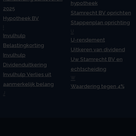
hypotheek
2025
Stamrecht BV oprichten
Hypotheek BV
Stappenplan oprichting
I
U
Invulhulp
U-rendement
Belastingkorting
Uitkeren van dividend
Invulhulp
Uw Stamrecht BV en
Dividenduitkering
echtscheiding
Invulhulp Verlies uit
W
aanmerkelijk belang
Waardering tegen 4%
J