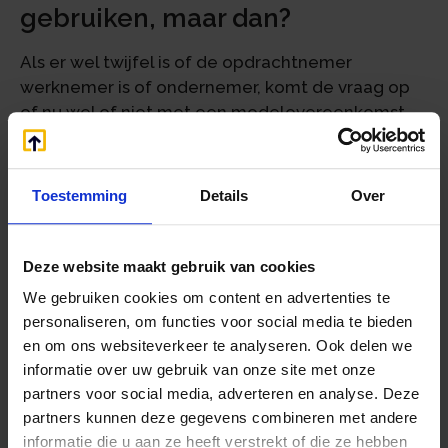
gebruiken, maar dan?
Als er wel twijfel is of de opdrachtnemer
werknemer is of ondernemer, komt de vraag op
of nu wel of niet met een modelovereenkomst
moet worden gewerkt. Wij adviseren vooralsnog
voorzichtig te zijn met het gebruiken van
modelovereenkomsten, en in sommige gevallen
Toestemming
Details
Over
te wachten totdat het deskundigenpanel nog in
2016 met aangepaste modelovereenkomsten
komt.
Deze website maakt gebruik van cookies
We gebruiken cookies om content en advertenties te
Let wel indien u wacht met de
personaliseren, om functies voor social media te bieden
modelovereenkomsten te gebruiken: de fiscus
en om ons websiteverkeer te analyseren. Ook delen we
handhaaft pas echt vanaf 1 mei 2017 conform de
informatie over uw gebruik van onze site met onze
Wet DBA, vanaf 1 mei 2016 controleert de
partners voor social media, adverteren en analyse. Deze
Belastingdienst wel, maar past geen sancties toe.
partners kunnen deze gegevens combineren met andere
Maar tot 1 mei 2017 moeten de opdrachtgever en
informatie die u aan ze heeft verstrekt of die ze hebben