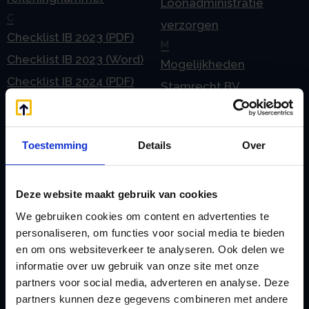
Loonadministratie
C
verzorgen
Checklist IB 2023 (PDF)
M
Checklist IB 2023 (Word)
Mogelijkheden
Checklist IB 2024 (PDF)
Stamrecht BV
Checklist IB 2024 (Word)
O
Checklist IB 2025 (PDF)
ODV BV
Toestemming
Details
Over
Checklist IB 2025 (Word)
Ontbinden Stamrecht
Contact
BV
E
Onzakelijke lening
Deze website maakt gebruik van cookies
eHerkenning voor uw
Stamrecht BV
We gebruiken cookies om content en advertenties te
Stamrecht BV
personaliseren, om functies voor social media te bieden
Oprichten BV door
en om ons websiteverkeer te analyseren. Ook delen we
Emigratie
StamrechtBV.com
informatie over uw gebruik van onze site met onze
Emigratie Pensioen BV
Overdracht vanuit
partners voor social media, adverteren en analyse. Deze
F
partners kunnen deze gegevens combineren met andere
banksparen