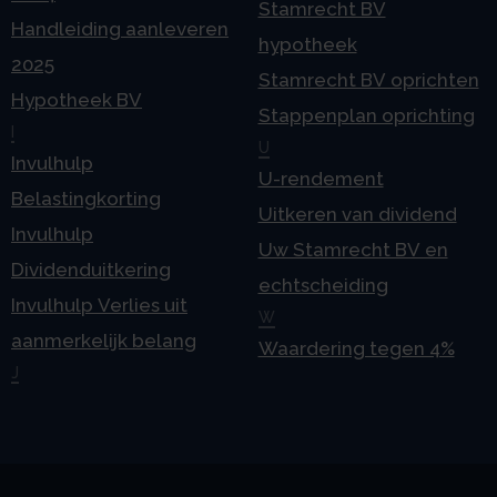
Stamrecht BV
Handleiding aanleveren
hypotheek
2025
Stamrecht BV oprichten
Hypotheek BV
Stappenplan oprichting
I
U
Invulhulp
U-rendement
Belastingkorting
Uitkeren van dividend
Invulhulp
Uw Stamrecht BV en
Dividenduitkering
echtscheiding
Invulhulp Verlies uit
W
aanmerkelijk belang
Waardering tegen 4%
J