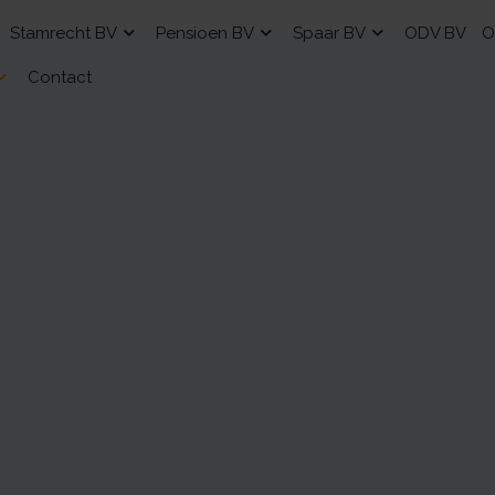
Stamrecht BV
Pensioen BV
Spaar BV
ODV BV
O
Contact