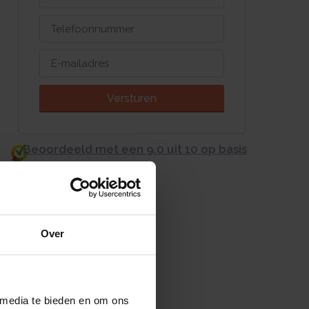
Versturen
Beoordeeld met een 9.0 uit 10 op basis
van 3453 reviews
Over
 media te bieden en om ons