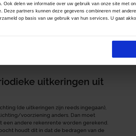
t BV als een verzekeraar en daarom moet
. Ook delen we informatie over uw gebruik van onze site met on
ekeraar. Daarom wil de Belastingdienst dat
e. Deze partners kunnen deze gegevens combineren met andere i
ze wordt opgerent. Verzekeraars gebruiken
erzameld op basis van uw gebruik van hun services. U gaat akk
 moet een Stamrecht BV ook het u-
et u-rendement?
an het u-rendement is te vinden op de
odieke uitkeringen uit
chting (de uitkeringen zijn reeds ingegaan),
lichting/voorziening anders. Dan moet
t een andere rekenrente worden gerekend.
bocht houdt dit in dat de bedragen van de