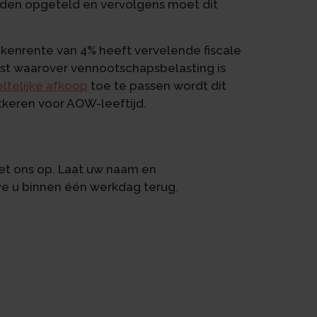
rden opgeteld en vervolgens moet dit
enrente van 4% heeft vervelende fiscale
inst waarover vennootschapsbelasting is
ltelijke afkoop
toe te passen wordt dit
itkeren voor AOW-leeftijd.
t ons op. Laat uw naam en
we u binnen één werkdag terug.