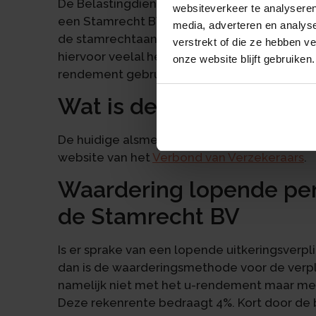
De Belastingdienst beschouwt een Stamrech
websiteverkeer te analyseren
een Stamrecht BV ook handelen als een verz
media, adverteren en analys
de stamrechtaanspraak op een zakelijke wij
verstrekt of die ze hebben v
hiervoor veelal het u-rendement en daarom
onze website blijft gebruiken.
rendement gebruiken voor de oprenting.
Wat is de hoogte van h
De huidige alsmede de historische hoogte v
website van het
Verbond van Verzekeraars
.
Waardering lopende peri
de Stamrecht BV
Is er sprake van een lopende uitkeringsverpli
dan is de waarderingsmethode voor de verp
namelijk niet met het u-rendement maar me
Deze rekenrente bedraagt 4%. Kort door de 