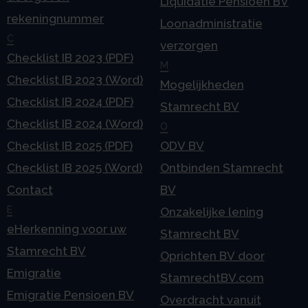
Liquidatie Pensioen BV
rekeningnummer
Loonadministratie
C
verzorgen
Checklist IB 2023 (PDF)
M
Checklist IB 2023 (Word)
Mogelijkheden
Checklist IB 2024 (PDF)
Stamrecht BV
Checklist IB 2024 (Word)
O
Checklist IB 2025 (PDF)
ODV BV
Checklist IB 2025 (Word)
Ontbinden Stamrecht
Contact
BV
E
Onzakelijke lening
eHerkenning voor uw
Stamrecht BV
Stamrecht BV
Oprichten BV door
Emigratie
StamrechtBV.com
Emigratie Pensioen BV
Overdracht vanuit