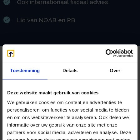
Ook internationaal fiscaal advies
Lid van NOAB en RB
Wat andere mensen over ons
Toestemming
Details
Over
zeggen
Beoordeeld met een 9.0 uit 10 op basis van 3453
reviews
Deze website maakt gebruik van cookies
We gebruiken cookies om content en advertenties te
personaliseren, om functies voor social media te bieden
en om ons websiteverkeer te analyseren. Ook delen we
6 augustus
's-
informatie over uw gebruik van onze site met onze
2026
Hertogenbosch
partners voor social media, adverteren en analyse. Deze
Ton Benders
partners kunnen deze gegevens combineren met andere