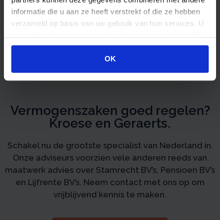





informatie die u aan ze heeft verstrekt of die ze hebben
Sinds het begin van mijn relatie
verzameld op basis van uw gebruik van hun services. U
met Kroese en Geraerts ben ik
gaat akkoord met onze cookies als u onze website blijft
alleen maar tevreden over hun
gebruiken.
Verder lezen...
dienstverlening.
OK
Vermogenszaken goed regelen?
Kroese en Geraerts.
Schakel nu de grootste specialist van Nederland in.
Onze adviseurs voorzien vele anderen reeds van
maatwerk advies over Stamrecht BV’s, Pensioen BV’s
en Lijfrente BV’s. Neem contact met ons op om
vrijblijvend kennis te maken.