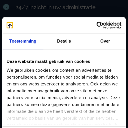
24/7 inzicht in uw administratie
Zeer lage tarieven
Altijd een vaste contactpersoon
Toestemming
Details
Over
Afspraken met de Belastingdienst
Deze website maakt gebruik van cookies
We gebruiken cookies om content en advertenties te
Gratis advies per telefoon en email
personaliseren, om functies voor social media te bieden
en om ons websiteverkeer te analyseren. Ook delen we
Ook internationaal fiscaal advies
informatie over uw gebruik van onze site met onze
partners voor social media, adverteren en analyse. Deze
partners kunnen deze gegevens combineren met andere
Lid van NOAB en RB
informatie die u aan ze heeft verstrekt of die ze hebben
verzameld op basis van uw gebruik van hun services. U
gaat akkoord met onze cookies als u onze website blijft