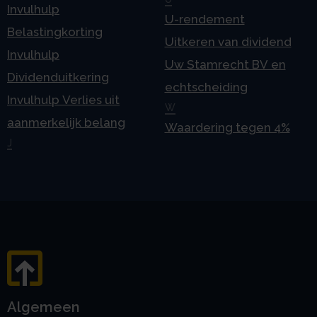
Invulhulp
U-rendement
Belastingkorting
Uitkeren van dividend
Invulhulp
Uw Stamrecht BV en
Dividenduitkering
echtscheiding
Invulhulp Verlies uit
W
aanmerkelijk belang
Waardering tegen 4%
J
Algemeen