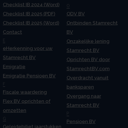
Checklist IB 2024 (Word)
O
Checklist IB 2025 (PDF)
ODV BV
Checklist IB 2025 (Word)
Ontbinden Stamrecht
Contact
BV
E
Onzakelijke lening
eHerkenning voor uw
Stamrecht BV
Stamrecht BV
Oprichten BV door
Emigratie
StamrechtBV.com
Emigratie Pensioen BV
Overdracht vanuit
F
banksparen
Fiscale waardering
Overgang naar
Flex BV oprichten of
Stamrecht BV
omzetten
P
G
Pensioen BV
Geleidebiljet jaarstukken