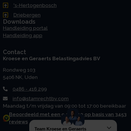
's-Hertogenbosch
Driebergen
Downloads
Handleiding portal
Handleiding app
Contact
Kroese en Geraerts Belastingadvies BV
Rondweg 103
5406 NK, Uden
0486 - 416 299
info@stamrechtbv.com
Maandag t/m vrijdag van 09:00 tot 17:00 bereikbaar
Beoordeeld met een 9.0 uit 10 op basis van 3453
reviews