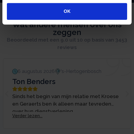
gebruiken.
OK
Wat andere mensen over ons
zeggen
Beoordeeld met een 9.0 uit 10 op basis van 3453
reviews
6 augustus 2026
's-Hertogenbosch
Ton Benders





Sinds het begin van mijn relatie met Kroese
en Geraerts ben ik alleen maar tevreden
over hun dienstverlening.
Verder lezen...