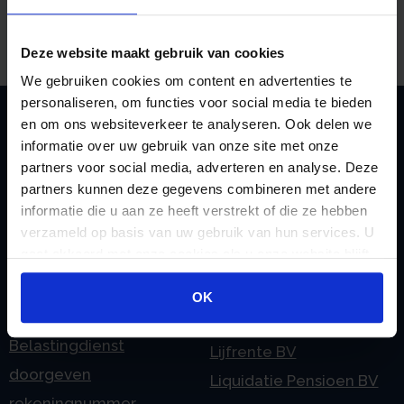
Deze website maakt gebruik van cookies
We gebruiken cookies om content en advertenties te
personaliseren, om functies voor social media te bieden
en om ons websiteverkeer te analyseren. Ook delen we
informatie over uw gebruik van onze site met onze
Zoeken
partners voor social media, adverteren en analyse. Deze
partners kunnen deze gegevens combineren met andere
informatie die u aan ze heeft verstrekt of die ze hebben
verzameld op basis van uw gebruik van hun services. U
Handige links
gaat akkoord met onze cookies als u onze website blijft
A
Jaarstukken opstellen
gebruiken.
Afkoop Stamrecht
OK
L
B
Lenen van de BV
Belastingdienst
Lijfrente BV
doorgeven
Liquidatie Pensioen BV
rekeningnummer