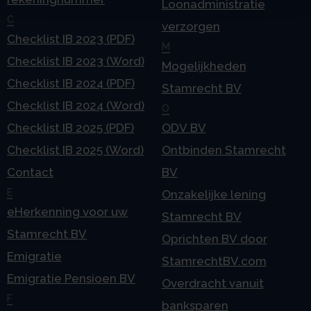
Loonadministratie
C
verzorgen
Checklist IB 2023 (PDF)
M
Checklist IB 2023 (Word)
Mogelijkheden
Checklist IB 2024 (PDF)
Stamrecht BV
Checklist IB 2024 (Word)
O
Checklist IB 2025 (PDF)
ODV BV
Checklist IB 2025 (Word)
Ontbinden Stamrecht
Contact
BV
E
Onzakelijke lening
eHerkenning voor uw
Stamrecht BV
Stamrecht BV
Oprichten BV door
Emigratie
StamrechtBV.com
Emigratie Pensioen BV
Overdracht vanuit
F
banksparen