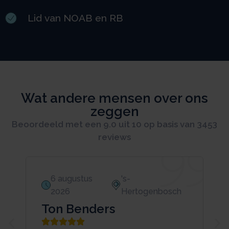
Lid van NOAB en RB
Wat andere mensen over ons
zeggen
Beoordeeld met een 9.0 uit 10 op basis van 3453
reviews
6 augustus
's-
2026
Hertogenbosch
Ton Benders




