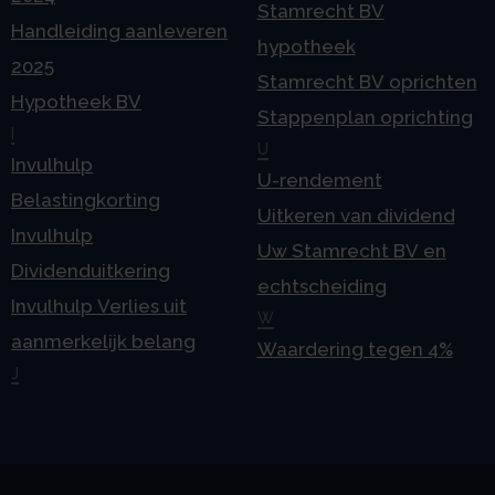
Stamrecht BV
Handleiding aanleveren
hypotheek
2025
Stamrecht BV oprichten
Hypotheek BV
Stappenplan oprichting
I
U
Invulhulp
U-rendement
Belastingkorting
Uitkeren van dividend
Invulhulp
Uw Stamrecht BV en
Dividenduitkering
echtscheiding
Invulhulp Verlies uit
W
aanmerkelijk belang
Waardering tegen 4%
J