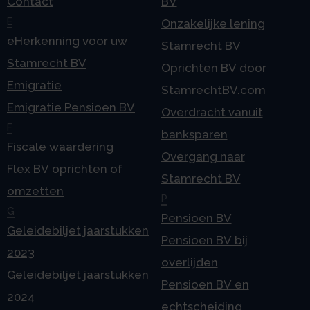
Contact
BV
E
Onzakelijke lening
eHerkenning voor uw
Stamrecht BV
Stamrecht BV
Oprichten BV door
Emigratie
StamrechtBV.com
Emigratie Pensioen BV
Overdracht vanuit
F
banksparen
Fiscale waardering
Overgang naar
Flex BV oprichten of
Stamrecht BV
omzetten
P
G
Pensioen BV
Geleidebiljet jaarstukken
Pensioen BV bij
2023
overlijden
Geleidebiljet jaarstukken
Pensioen BV en
2024
echtscheiding