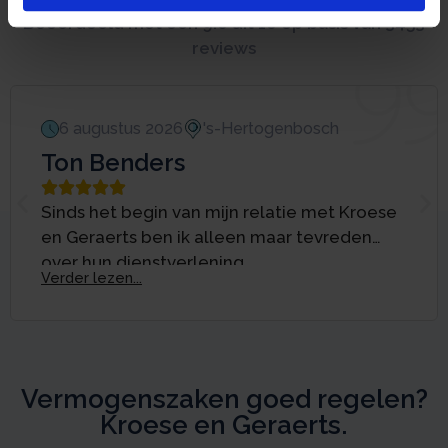
Beoordeeld met een 9.0 uit 10 op basis van 3453
reviews
6 augustus 2026
's-Hertogenbosch
Ton Benders





Sinds het begin van mijn relatie met Kroese
en Geraerts ben ik alleen maar tevreden
over hun dienstverlening.
Verder lezen...
Vermogenszaken goed regelen?
Kroese en Geraerts.