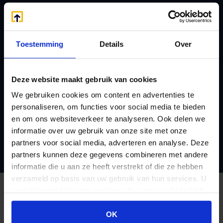
Altijd een vaste contactpersoon
Afspraken met de Belastingdienst
Toestemming
Details
Over
Gratis advies per telefoon en email
Deze website maakt gebruik van cookies
We gebruiken cookies om content en advertenties te
Ook internationaal fiscaal advies
personaliseren, om functies voor social media te bieden
en om ons websiteverkeer te analyseren. Ook delen we
Lid van NOAB en RB
informatie over uw gebruik van onze site met onze
partners voor social media, adverteren en analyse. Deze
partners kunnen deze gegevens combineren met andere
informatie die u aan ze heeft verstrekt of die ze hebben
verzameld op basis van uw gebruik van hun services. U
gaat akkoord met onze cookies als u onze website blijft
gebruiken.
Wat andere mensen over ons
OK
zeggen