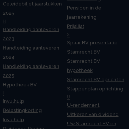
Geleidebiljet jaarstukken
Pensioen in de
2025
jaarrekening
H
Prijslijst
Handleiding aanleveren
S
2023
Spaar BV presentatie
Handleiding aanleveren
Stamrecht BV
2024
Stamrecht BV
Handleiding aanleveren
hypotheek
2025
Stamrecht BV oprichten
Hypotheek BV
Stappenplan oprichting
I
U
Invulhulp
U-rendement
Belastingkorting
Uitkeren van dividend
Invulhulp
Uw Stamrecht BV en
Dividenduitkering