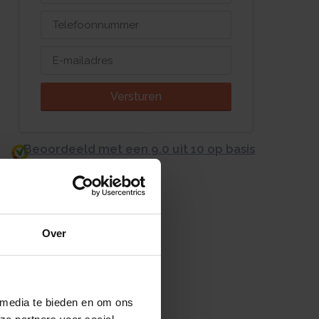
Versturen
Beoordeeld met een 9.0 uit 10 op basis
van 3453 reviews
Over
 media te bieden en om ons