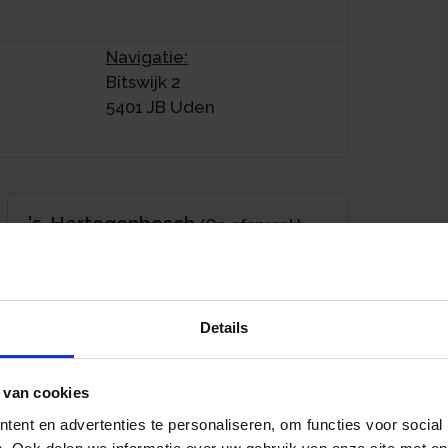
Navigatie:
Bitswijk 2
5401 JB Uden
's-Hertogenbosch
(Op afspraak)
Bezoekadres:
Jan Heinsstraat 2D
5211 TD ‘s-Hertogenbosch
Details
 van cookies
ent en advertenties te personaliseren, om functies voor social
Rotterdam
(Op afspraak)