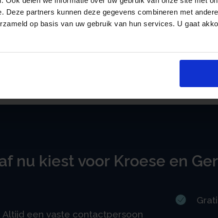
. Ook delen we informatie over uw gebruik van onze site met on
e. Deze partners kunnen deze gegevens combineren met andere i
Bezoekadres:
erzameld op basis van uw gebruik van hun services. U gaat akk
Lichtenauerlaan 102-120
3062 ME Rotterdam
f nu kiest voor Kroese en Ger
Grat
Altijd een vaste contactpersoon