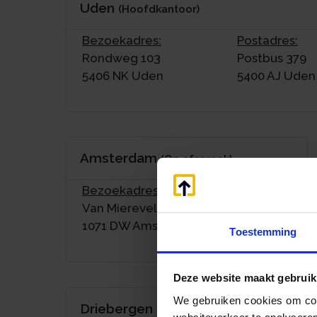
Uden
(Hoofdkantoor)
Bezoekadres:
Postadres:
Rondweg 103
Postbus 379
5406 NK Uden
5400 AJ Uden
Amsterdam
(Op afspraak)
Bezoekadres:
Van Miereveldstraat 13
1071 DW Amsterdam
Toestemming
Deze website maakt gebruik
We gebruiken cookies om cont
Driebergen
(Op afspraak)