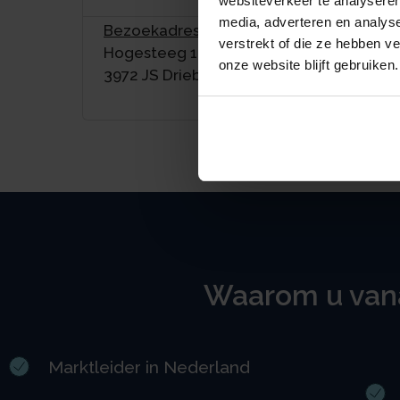
websiteverkeer te analyseren
media, adverteren en analys
Bezoekadres:
verstrekt of die ze hebben v
Hogesteeg 1
onze website blijft gebruiken.
3972 JS Driebergen-Rijsenburg
Waarom u vana
Marktleider in Nederland