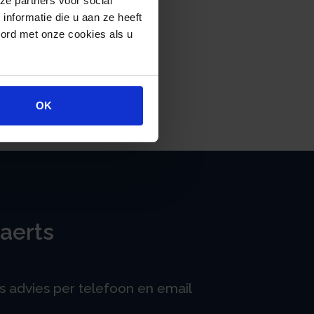
ze partners voor social
nformatie die u aan ze heeft
oord met onze cookies als u
OK
aerts
is advies per telefoon en email