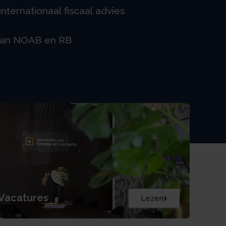
nternationaal fiscaal advies
van NOAB en RB
Vacatures
Lezen