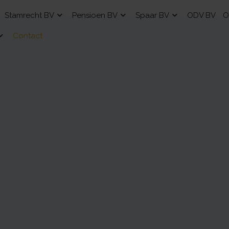
Stamrecht BV
Pensioen BV
Spaar BV
ODV BV
O
Contact