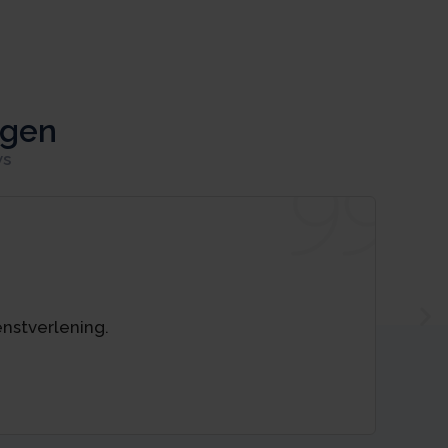
ggen
ws
enstverlening.