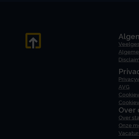
Alge
Veelges
Algeme
Disclai
Priva
Privacyv
AVG
Cookiev
Cookiev
Over 
Over st
Onze m
Vacatur