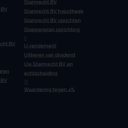
Stamrecht BV
 BV
Stamrecht BV hypotheek
Stamrecht BV oprichten
Stappenplan oprichting
U
echt BV
U-rendement
Uitkeren van dividend
Uw Stamrecht BV en
aren
echtscheiding
 BV
W
Waardering tegen 4%