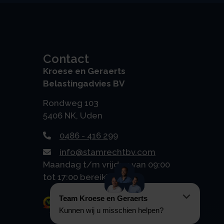
Contact
Kroese en Geraerts
Belastingadvies BV
Rondweg 103
5406 NK, Uden
0486 - 416 299
info@stamrechtbv.com
Maandag t/m vrijdag van 09:00
tot 17:00 bereikbaar
Beoordeeld met een 9.0 uit 10
op basis van 3453 reviews