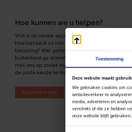
Hoe kunnen we u helpen?
Wat is de ideale wijze van uitkeren?
Hoe betaal ik zo min mogelijk
belasting? Wat gebeurt er als ik in het
buitenland ga wonen? Neem contact
Toestemming
met ons op zodat wij u kunnen helpen
de juiste keuze te maken.
Deze website maakt gebruik
We gebruiken cookies om cont
Stuur een e-mail
websiteverkeer te analyseren
media, adverteren en analys
verstrekt of die ze hebben v
onze website blijft gebruiken.