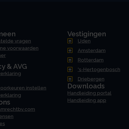
meen
Vestigingen
telde vragen
Uden
ne voorwaarden
Amsterdam
mer
Rotterdam
cy & AVG
's-Hertogenbosch
erklaring
Driebergen
Downloads
oorkeuren instellen
Handleiding portal
erklaring
Handleiding app
ons
amrechtbv.com
ensen
es