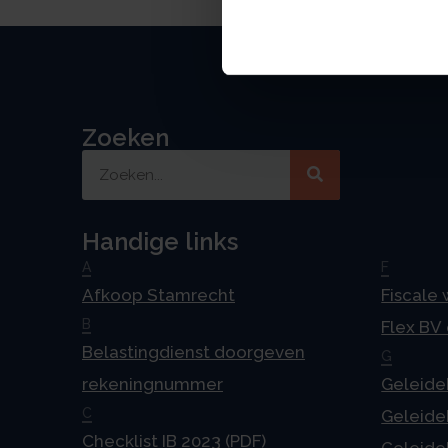
Zoeken
Handige links
A
F
Afkoop Stamrecht
Fiscale
B
Flex BV
Belastingdienst doorgeven
G
rekeningnummer
Geleideb
C
Geleideb
Checklist IB 2023 (PDF)
Geleideb