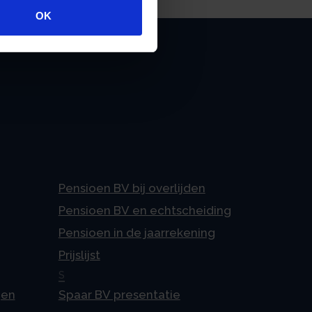
OK
Pensioen BV bij overlijden
Pensioen BV en echtscheiding
Pensioen in de jaarrekening
Prijslijst
S
gen
Spaar BV presentatie