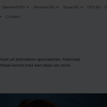
Stamrecht BV
Pensioen BV
Spaar BV
ODV BV
O
Contact
aat uit betrokken specialisten. Allemaal
 Maak kennis met een deel van onze