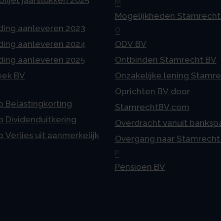
M
Mogelijkheden Stamrecht
ding aanleveren 2023
O
ding aanleveren 2024
ODV BV
ding aanleveren 2025
Ontbinden Stamrecht BV
eek BV
Onzakelijke lening Stamr
Oprichten BV door
p Belastingkorting
StamrechtBV.com
p Dividenduitkering
Overdracht vanuit banksp
p Verlies uit aanmerkelijk
Overgang naar Stamrecht
P
Pensioen BV