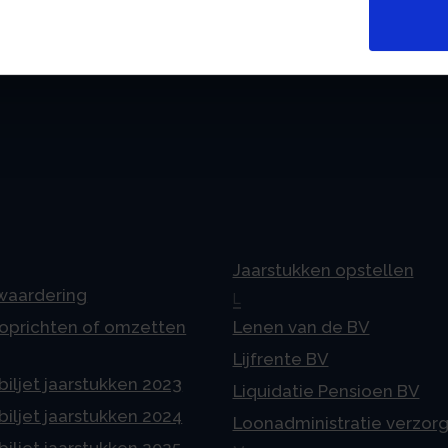
Jaarstukken opstellen
 waardering
L
 oprichten of omzetten
Lenen van de BV
Lijfrente BV
iljet jaarstukken 2023
Liquidatie Pensioen BV
iljet jaarstukken 2024
Loonadministratie verzor
iljet jaarstukken 2025