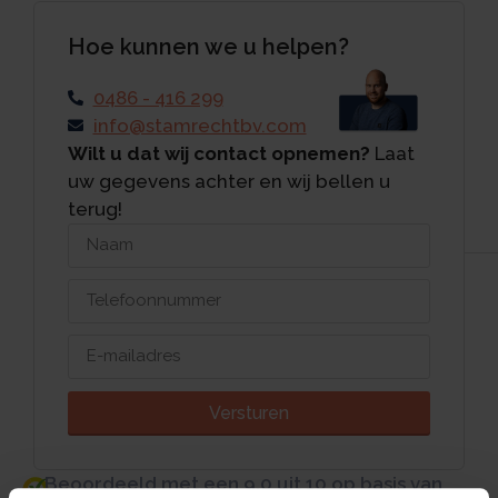
Hoe kunnen we u helpen?
0486 - 416 299
info@stamrechtbv.com
Wilt u dat wij contact opnemen?
Laat
uw gegevens achter en wij bellen u
terug!
Versturen
Beoordeeld met een 9.0 uit 10 op basis van