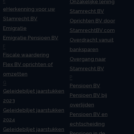
E
Onzakelijke lening
eHerkenning voor uw
Stamrecht BV
Stamrecht BV
Oprichten BV door
Emigratie
StamrechtBV.com
Emigratie Pensioen BV
Overdracht vanuit
F
banksparen
Fiscale waardering
Overgang naar
Flex BV oprichten of
Stamrecht BV
omzetten
P
G
Pensioen BV
Geleidebiljet jaarstukken
Pensioen BV bij
2023
overlijden
Geleidebiljet jaarstukken
Pensioen BV en
2024
echtscheiding
Geleidebiljet jaarstukken
Pensioen in de