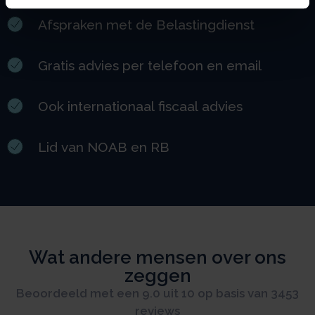
Afspraken met de Belastingdienst
Gratis advies per telefoon en email
Ook internationaal fiscaal advies
Lid van NOAB en RB
Wat andere mensen over ons
zeggen
Beoordeeld met een 9.0 uit 10 op basis van 3453
reviews