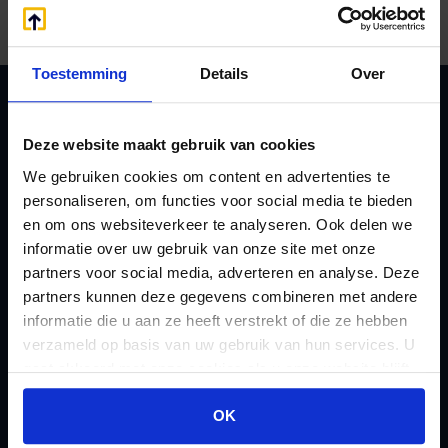
3453 reviews
Toestemming
Details
Over
Waarom u vanaf nu kiest voor
Deze website maakt gebruik van cookies
Kroese en Geraerts
We gebruiken cookies om content en advertenties te
personaliseren, om functies voor social media te bieden
en om ons websiteverkeer te analyseren. Ook delen we
Marktleider in Nederland
informatie over uw gebruik van onze site met onze
partners voor social media, adverteren en analyse. Deze
partners kunnen deze gegevens combineren met andere
24/7 inzicht in uw administratie
informatie die u aan ze heeft verstrekt of die ze hebben
verzameld op basis van uw gebruik van hun services. U
Zeer lage tarieven
gaat akkoord met onze cookies als u onze website blijft
gebruiken.
OK
Altijd een vaste contactpersoon