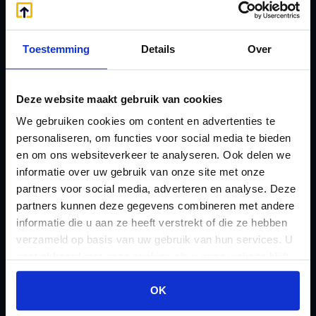
A
Jaarstukken opstellen
Afkoop Stamrecht
L
Toestemming
Details
Over
B
Lenen van de BV
Belastingdienst
Lijfrente BV
doorgeven
Liquidatie Pensioen BV
Deze website maakt gebruik van cookies
rekeningnummer
Loonadministratie
We gebruiken cookies om content en advertenties te
C
personaliseren, om functies voor social media te bieden
verzorgen
Checklist IB 2023 (PDF)
en om ons websiteverkeer te analyseren. Ook delen we
M
informatie over uw gebruik van onze site met onze
Checklist IB 2023 (Word)
Mogelijkheden
partners voor social media, adverteren en analyse. Deze
Checklist IB 2024 (PDF)
Stamrecht BV
partners kunnen deze gegevens combineren met andere
Checklist IB 2024 (Word)
informatie die u aan ze heeft verstrekt of die ze hebben
O
verzameld op basis van uw gebruik van hun services. U
Checklist IB 2025 (PDF)
ODV BV
gaat akkoord met onze cookies als u onze website blijft
Checklist IB 2025 (Word)
Ontbinden Stamrecht
gebruiken.
Contact
BV
OK
E
Onzakelijke lening