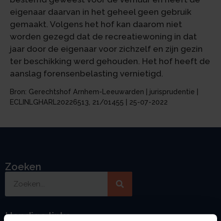
eigenaar daarvan in het geheel geen gebruik
gemaakt. Volgens het hof kan daarom niet
worden gezegd dat de recreatiewoning in dat
jaar door de eigenaar voor zichzelf en zijn gezin
ter beschikking werd gehouden. Het hof heeft de
aanslag forensenbelasting vernietigd.
Bron: Gerechtshof Arnhem-Leeuwarden | jurisprudentie |
ECLINLGHARL20226513, 21/01455 | 25-07-2022
Zoeken
Handige links