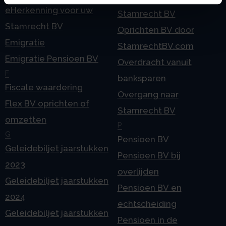
eHerkenning voor uw
Stamrecht BV
Stamrecht BV
Oprichten BV door
Emigratie
StamrechtBV.com
Emigratie Pensioen BV
Overdracht vanuit
F
banksparen
Fiscale waardering
Overgang naar
Flex BV oprichten of
Stamrecht BV
omzetten
P
G
Pensioen BV
Geleidebiljet jaarstukken
Pensioen BV bij
2023
overlijden
Geleidebiljet jaarstukken
Pensioen BV en
2024
echtscheiding
Geleidebiljet jaarstukken
Pensioen in de