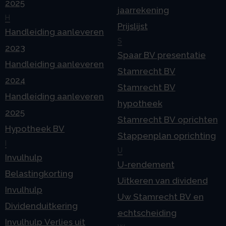
2025
jaarrekening
H
Prijslijst
Handleiding aanleveren
S
2023
Spaar BV presentatie
Handleiding aanleveren
Stamrecht BV
2024
Stamrecht BV
Handleiding aanleveren
hypotheek
2025
Stamrecht BV oprichten
Hypotheek BV
Stappenplan oprichting
I
U
Invulhulp
U-rendement
Belastingkorting
Uitkeren van dividend
Invulhulp
Uw Stamrecht BV en
Dividenduitkering
echtscheiding
Invulhulp Verlies uit