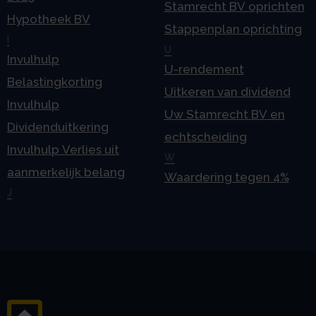
Stamrecht BV oprichten
Hypotheek BV
Stappenplan oprichting
I
U
Invulhulp
U-rendement
Belastingkorting
Uitkeren van dividend
Invulhulp
Uw Stamrecht BV en
Dividenduitkering
echtscheiding
Invulhulp Verlies uit
W
aanmerkelijk belang
Waardering tegen 4%
J