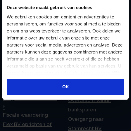
M
Checklist IB 2023 (Word)
Deze website maakt gebruik van cookies
Mogelijkheden
Checklist IB 2024 (PDF)
We gebruiken cookies om content en advertenties te
Stamrecht BV
personaliseren, om functies voor social media te bieden
Checklist IB 2024 (Word)
O
en om ons websiteverkeer te analyseren. Ook delen we
Checklist IB 2025 (PDF)
ODV BV
informatie over uw gebruik van onze site met onze
Checklist IB 2025 (Word)
Ontbinden Stamrecht
partners voor social media, adverteren en analyse. Deze
partners kunnen deze gegevens combineren met andere
Contact
BV
informatie die u aan ze heeft verstrekt of die ze hebben
E
Onzakelijke lening
verzameld op basis van uw gebruik van hun services. U
eHerkenning voor uw
Stamrecht BV
gaat akkoord met onze cookies als u onze website blijft
Stamrecht BV
gebruiken.
Oprichten BV door
OK
Emigratie
StamrechtBV.com
Emigratie Pensioen BV
Overdracht vanuit
F
banksparen
Fiscale waardering
Overgang naar
Flex BV oprichten of
Stamrecht BV