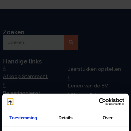
Zoeken
Handige links
A
Jaarstukken opstellen
Afkoop Stamrecht
L
B
Lenen van de BV
Belastingdienst
Lijfrente BV
doorgeven
Liquidatie Pensioen BV
rekeningnummer
Loonadministratie
Toestemming
Details
Over
C
verzorgen
Checklist IB 2023 (PDF)