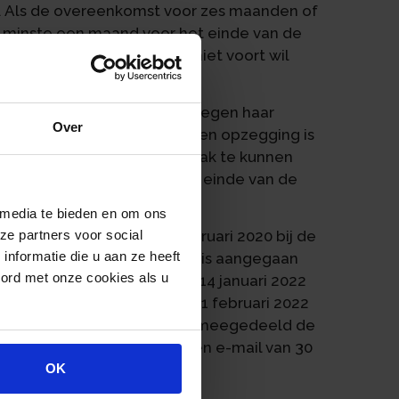
s. Als de overeenkomst voor zes maanden of
n minste een maand voor het einde van de
ij de overeenkomst al dan niet voort wil
ng is opgenomen in de wet.
oor een advocaat-stagiaire tegen haar
Over
deeld of een aanzegging een opzegging is
nd met opzegging aanspraak te kunnen
chadevergoeding wegens het einde van de
 media te bieden en om ons
ze partners voor social
s advocaat en trad op 1 februari 2020 bij de
nformatie die u aan ze heeft
mst is vastgelegd, dat deze is aangegaan
oord met onze cookies als u
n de stage. De stage zou op 14 januari 2022
sovereenkomst de datum van 1 februari 2022
ft de werkgever schriftelijk meegedeeld de
voort te willen zetten. In een e-mail van 30
aald.
OK