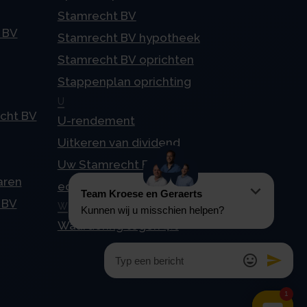
Stamrecht BV
 BV
Stamrecht BV hypotheek
Stamrecht BV oprichten
Stappenplan oprichting
U
echt BV
U-rendement
Uitkeren van dividend
Uw Stamrecht BV en
aren
echtscheiding
 BV
W
Waardering tegen 4%