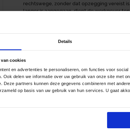
rechtswege, zonder dat opzegging vereist i
langer is aangegaan, dient de werkgever te
overeenkomst schriftelijk te laten weten of h
zetten. Deze zogenaamde aanzegverplichti
Hof Den Haag heeft in een procedure, die d
Details
vroegere werkgever is aangespannen, beoor
geweest. De werkneemster meende in verba
maken op een billijke vergoeding of een s
 van cookies
overeenkomst.
ent en advertenties te personaliseren, om functies voor social
an
. Ook delen we informatie over uw gebruik van onze site met on
De werkneemster is op 8 juni 2018 beëdigd al
e. Deze partners kunnen deze gegevens combineren met andere i
werkgever in dienst. In de arbeidsovereenko
erzameld op basis van uw gebruik van hun services. U gaat akk
voor bepaalde tijd, namelijk voor de duur va
afgerond zijn. Om die reden is in de arbeid
als einddatum opgenomen. In april 2021 hee
arbeidsovereenkomst na 1 februari 2022 niet 
november 2021 heeft de werkgever dat herh