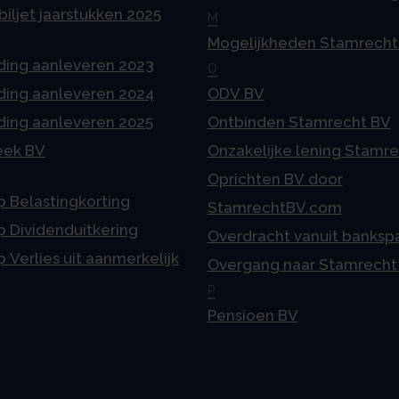
iljet jaarstukken 2025
M
Mogelijkheden Stamrecht
ding aanleveren 2023
O
ding aanleveren 2024
ODV BV
ding aanleveren 2025
Ontbinden Stamrecht BV
eek BV
Onzakelijke lening Stamr
Oprichten BV door
p Belastingkorting
StamrechtBV.com
p Dividenduitkering
Overdracht vanuit banksp
p Verlies uit aanmerkelijk
Overgang naar Stamrecht
P
Pensioen BV