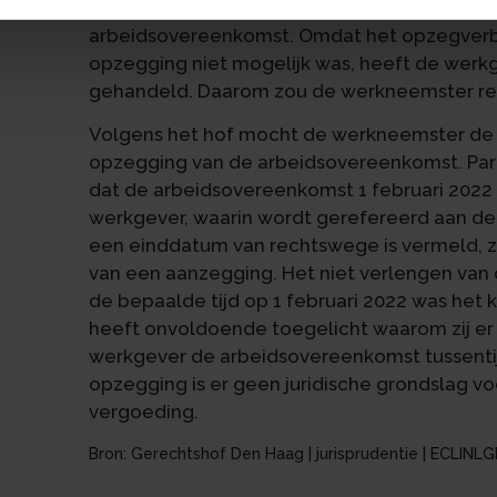
De werkneemster heeft de aanzeggingen op
arbeidsovereenkomst. Omdat het opzegverbod
opzegging niet mogelijk was, heeft de werkg
gehandeld. Daarom zou de werkneemster rec
Volgens het hof mocht de werkneemster de 
opzegging van de arbeidsovereenkomst. Parti
dat de arbeidsovereenkomst 1 februari 2022 
werkgever, waarin wordt gerefereerd aan de
een einddatum van rechtswege is vermeld, zi
van een aanzegging. Het niet verlengen van
de bepaalde tijd op 1 februari 2022 was he
heeft onvoldoende toegelicht waarom zij er
werkgever de arbeidsovereenkomst tussenti
opzegging is er geen juridische grondslag vo
vergoeding.
Bron: Gerechtshof Den Haag | jurisprudentie | ECLIN