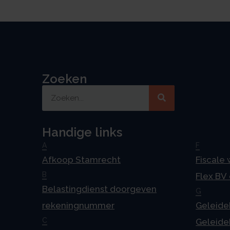
Zoeken
Handige links
A
F
Afkoop Stamrecht
Fiscale
B
Flex BV
Belastingdienst doorgeven
G
rekeningnummer
Geleideb
C
Geleideb