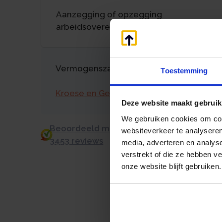
Aanzegging of opzegging
arbeidsovereenkomst?
Vermogenszaken goed regelen?
Toestemming
Kroese en Geraerts
Deze website maakt gebruik
We gebruiken cookies om cont
Beoordeeld met een 9.0 uit 10 op basis v
websiteverkeer te analyseren
3453 reviews
media, adverteren en analys
verstrekt of die ze hebben v
onze website blijft gebruiken.