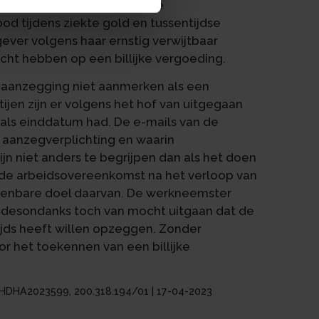
gevat als opzegging van de
 tijdens ziekte gold en tussentijdse
ever volgens haar ernstig verwijtbaar
ht hebben op een billijke vergoeding.
aanzegging niet aanmerken als een
jen zijn er volgens het hof van uitgegaan
als einddatum had. De e-mails van de
 aanzegverplichting en waarin
jn niet anders te begrijpen dan als het doen
 de arbeidsovereenkomst na het verloop van
t kenbare doel daarvan. De werkneemster
 desondanks toch van mocht uitgaan dat de
jds heeft willen opzeggen. Zonder
or het toekennen van een billijke
LGHDHA2023599, 200.318.194/01 | 17-04-2023