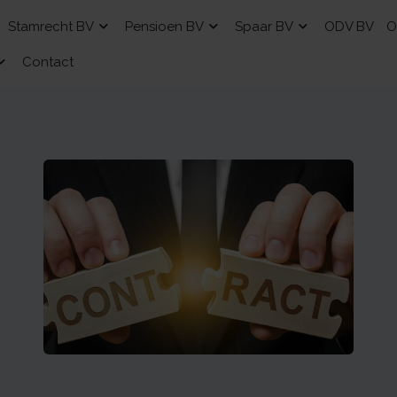
Stamrecht BV
Pensioen BV
Spaar BV
ODV BV
O
Contact