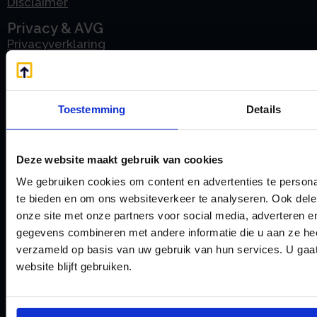
Disclaimer
Privacy & AVG
Privacyverklaring
AVG
Cookievoorkeuren instellen
Cookieverklaring
Toestemming
Details
Over ons
Over stamrechtbv.com
Onze mensen
Deze website maakt gebruik van cookies
Vacatures
We gebruiken cookies om content en advertenties te persona
te bieden en om ons websiteverkeer te analyseren. Ook dele
Vestigingen
onze site met onze partners voor social media, adverteren 
Uden
gegevens combineren met andere informatie die u aan ze heef
Amsterdam
verzameld op basis van uw gebruik van hun services. U gaa
Rotterdam
website blijft gebruiken.
's-Hertogenbosch
Driebergen