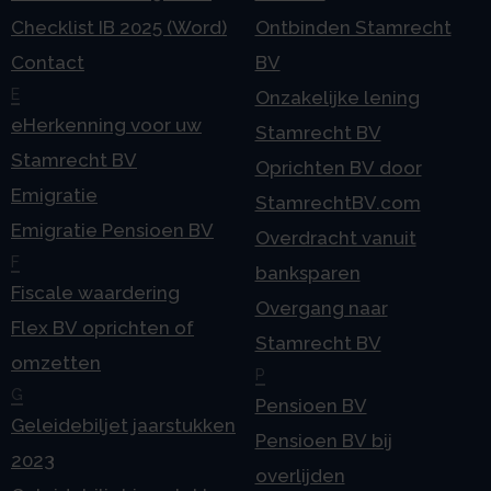
Checklist IB 2025 (Word)
Ontbinden Stamrecht
Contact
BV
E
Onzakelijke lening
eHerkenning voor uw
Stamrecht BV
Stamrecht BV
Oprichten BV door
Emigratie
StamrechtBV.com
Emigratie Pensioen BV
Overdracht vanuit
F
banksparen
Fiscale waardering
Overgang naar
Flex BV oprichten of
Stamrecht BV
omzetten
P
G
Pensioen BV
Geleidebiljet jaarstukken
Pensioen BV bij
2023
overlijden