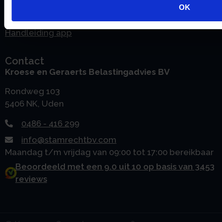
OK
Downloads
Handleiding portal
Handleiding app
Contact
Kroese en Geraerts Belastingadvies BV
Rondweg 103
5406 NK, Uden
0486 - 416 299
info@stamrechtbv.com
Maandag t/m vrijdag van 09:00 tot 17:00 bereikbaar
Beoordeeld met een 9.0 uit 10 op basis van 3453
reviews