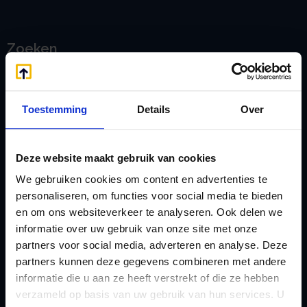
Zoeken
Toestemming
Details
Over
Handige links
A
Jaarstukken opstellen
Afkoop Stamrecht
L
Deze website maakt gebruik van cookies
B
Lenen van de BV
We gebruiken cookies om content en advertenties te
Belastingdienst
Lijfrente BV
personaliseren, om functies voor social media te bieden
doorgeven
en om ons websiteverkeer te analyseren. Ook delen we
Liquidatie Pensioen BV
informatie over uw gebruik van onze site met onze
rekeningnummer
Loonadministratie
partners voor social media, adverteren en analyse. Deze
C
verzorgen
partners kunnen deze gegevens combineren met andere
Checklist IB 2023 (PDF)
informatie die u aan ze heeft verstrekt of die ze hebben
M
verzameld op basis van uw gebruik van hun services. U
Checklist IB 2023 (Word)
Mogelijkheden