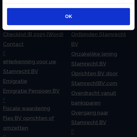
gaat akkoord met onze cookies als u onze website blijft
Checklist IB 2024 (PDF)
Stamrecht BV
gebruiken.
Checklist IB 2024 (Word)
O
OK
Checklist IB 2025 (PDF)
ODV BV
Checklist IB 2025 (Word)
Ontbinden Stamrecht
Contact
BV
E
Onzakelijke lening
eHerkenning voor uw
Stamrecht BV
Stamrecht BV
Oprichten BV door
Emigratie
StamrechtBV.com
Emigratie Pensioen BV
Overdracht vanuit
F
banksparen
Fiscale waardering
Overgang naar
Flex BV oprichten of
Stamrecht BV
omzetten
P
G