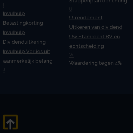
Stappenplan oprichting
I
U
Invulhulp
U-rendement
Belastingkorting
Uitkeren van dividend
Invulhulp
Uw Stamrecht BV en
Dividenduitkering
echtscheiding
Invulhulp Verlies uit
W
aanmerkelijk belang
Waardering tegen 4%
J