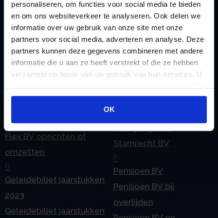
Checklist IB 2025 (Word)
Ontbinden Stamrecht
personaliseren, om functies voor social media te bieden
en om ons websiteverkeer te analyseren. Ook delen we
Contact
BV
informatie over uw gebruik van onze site met onze
E
Onzakelijke lening
partners voor social media, adverteren en analyse. Deze
eHerkenning voor uw
Stamrecht BV
partners kunnen deze gegevens combineren met andere
Stamrecht BV
informatie die u aan ze heeft verstrekt of die ze hebben
Oprichten BV door
verzameld op basis van uw gebruik van hun services. U
Emigratie
StamrechtBV.com
gaat akkoord met onze cookies als u onze website blijft
Emigratie Pensioen BV
Overdracht vanuit
gebruiken.
F
OK
banksparen
Fiscale waardering
Overgang naar
Flex BV oprichten of
Stamrecht BV
omzetten
P
G
Pensioen BV
Geleidebiljet jaarstukken
Pensioen BV bij
2023
overlijden
Geleidebiljet jaarstukken
Pensioen BV en