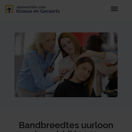
Bandbreedtes uurloon