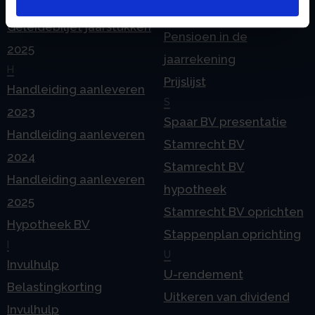
2024
echtscheiding
Geleidebiljet jaarstukken
Pensioen in de
2025
jaarrekening
H
Prijslijst
Handleiding aanleveren
S
2023
Spaar BV presentatie
Handleiding aanleveren
Stamrecht BV
2024
Stamrecht BV
Handleiding aanleveren
hypotheek
2025
Stamrecht BV oprichten
Hypotheek BV
Stappenplan oprichting
I
U
Invulhulp
U-rendement
Belastingkorting
Uitkeren van dividend
Invulhulp