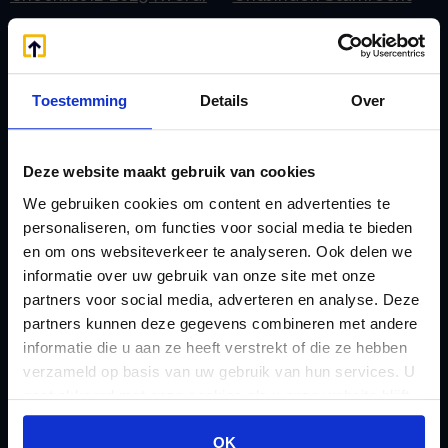
Contact
BV
E
Onzakelijke lening
eHerkenning voor uw
Stamrecht BV
Toestemming
Details
Over
Stamrecht BV
Oprichten BV door
Emigratie
StamrechtBV.com
Deze website maakt gebruik van cookies
Emigratie Pensioen BV
Overdracht vanuit
We gebruiken cookies om content en advertenties te
F
banksparen
personaliseren, om functies voor social media te bieden
Fiscale waardering
Overgang naar
en om ons websiteverkeer te analyseren. Ook delen we
Flex BV oprichten of
informatie over uw gebruik van onze site met onze
Stamrecht BV
partners voor social media, adverteren en analyse. Deze
omzetten
P
partners kunnen deze gegevens combineren met andere
G
Pensioen BV
informatie die u aan ze heeft verstrekt of die ze hebben
Geleidebiljet jaarstukken
Pensioen BV bij
verzameld op basis van uw gebruik van hun services. U
2023
gaat akkoord met onze cookies als u onze website blijft
overlijden
gebruiken.
Geleidebiljet jaarstukken
Pensioen BV en
OK