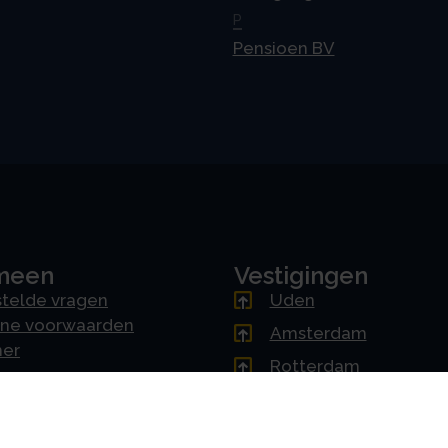
P
Pensioen BV
meen
Vestigingen
telde vragen
Uden
ne voorwaarden
Amsterdam
mer
Rotterdam
cy & AVG
's-Hertogenbosch
erklaring
Driebergen