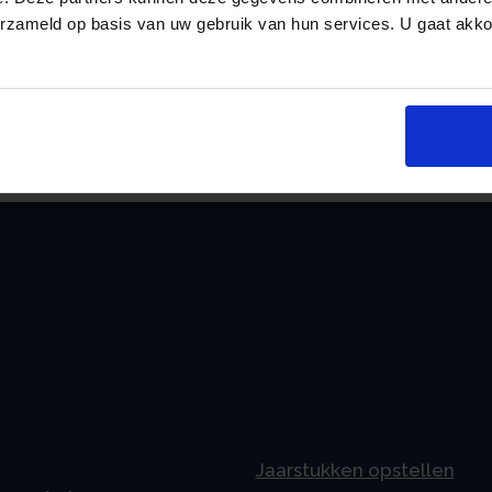
erzameld op basis van uw gebruik van hun services. U gaat akk
12 t/m 17 jaar (100%)
€ 385,37
an
Bron: Ministerie van Sociale Zaken en Werkgelegenheid
Jaarstukken opstellen