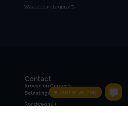
Waardering tegen 4%
Contact
Kroese en Geraerts
Belastingadvies BV
Rondweg 103
5406 NK, Uden
0486 - 416 299