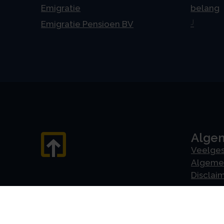
Emigratie
belang
J
Emigratie Pensioen BV
Alge
Veelges
Algeme
Disclai
Priva
Privacyv
AVG