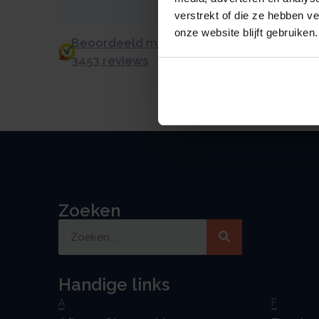
verstrekt of die ze hebben v
onze website blijft gebruiken.
Beoordeeld met een 9.0 uit 10 op basis v
3453 reviews
Zoeken
Handige links
A
F