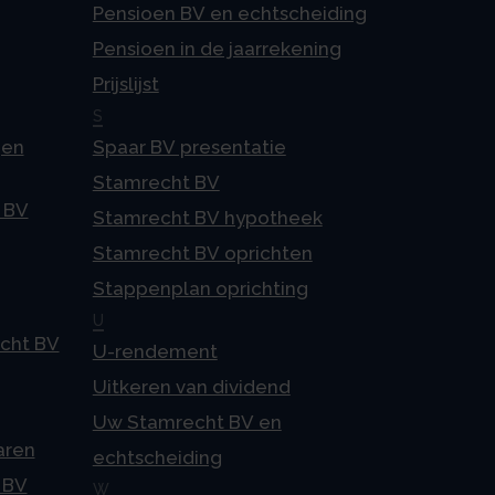
Pensioen BV en echtscheiding
Pensioen in de jaarrekening
Prijslijst
S
gen
Spaar BV presentatie
Stamrecht BV
 BV
Stamrecht BV hypotheek
Stamrecht BV oprichten
Stappenplan oprichting
U
echt BV
U-rendement
Uitkeren van dividend
Uw Stamrecht BV en
aren
echtscheiding
 BV
W