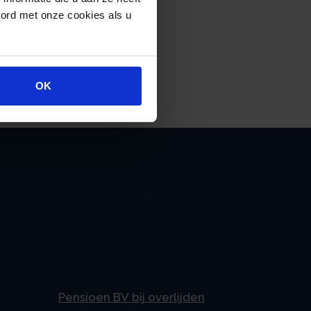
oord met onze cookies als u
 | besluit | 04-12-2022
OK
Pensioen BV bij overlijden