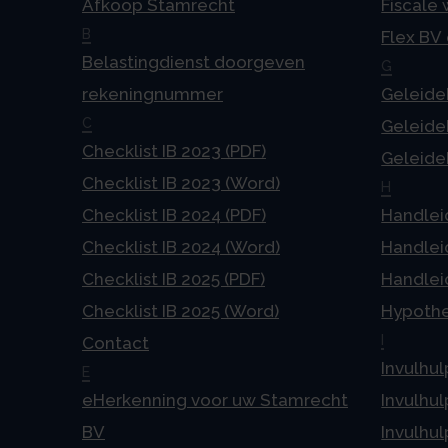
Afkoop Stamrecht
Fiscale
B
Flex BV
Belastingdienst doorgeven
G
rekeningnummer
Geleideb
C
Geleideb
Checklist IB 2023 (PDF)
Geleideb
Checklist IB 2023 (Word)
H
Checklist IB 2024 (PDF)
Handlei
Checklist IB 2024 (Word)
Handlei
Checklist IB 2025 (PDF)
Handlei
Checklist IB 2025 (Word)
Hypoth
I
Contact
Invulhul
E
eHerkenning voor uw Stamrecht
Invulhul
BV
Invulhul