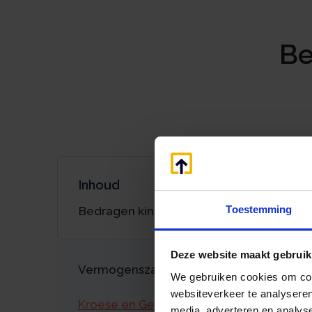
Be
Inhoud
Toestemming
Bedragen kinderbijslag 2023
Deze website maakt gebruik
Vermogenszaken goed regelen?
We gebruiken cookies om cont
websiteverkeer te analyseren
Kroese en Geraerts
media, adverteren en analys