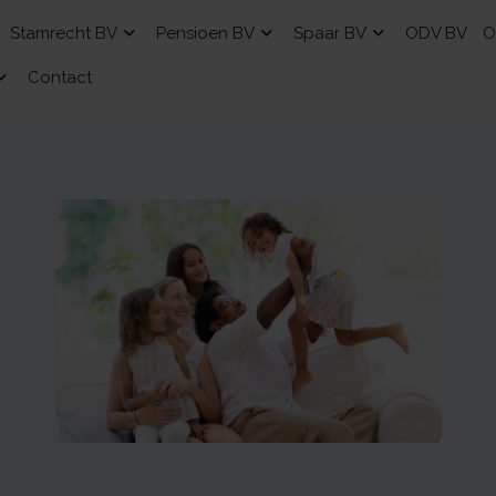
Stamrecht BV
Pensioen BV
Spaar BV
ODV BV
O
Contact