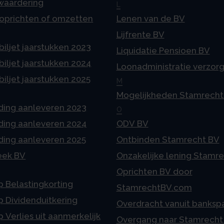
 waardering
L
 oprichten of omzetten
Lenen van de BV
Lijfrente BV
iljet jaarstukken 2023
Liquidatie Pensioen BV
iljet jaarstukken 2024
Loonadministratie verzor
iljet jaarstukken 2025
M
Mogelijkheden Stamrecht
ding aanleveren 2023
O
ding aanleveren 2024
ODV BV
ding aanleveren 2025
Ontbinden Stamrecht BV
eek BV
Onzakelijke lening Stamr
Oprichten BV door
p Belastingkorting
StamrechtBV.com
p Dividenduitkering
Overdracht vanuit banksp
p Verlies uit aanmerkelijk
Overgang naar Stamrecht