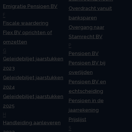
Emigratie Pensioen BV
Overdracht vanuit
F
banksparen
Fiscale waardering
Overgang naar
Flex BV oprichten of
Stamrecht BV
omzetten
P
G
Pensioen BV
Geleidebiljet jaarstukken
Pensioen BV bij
2023
overlijden
Geleidebiljet jaarstukken
Pensioen BV en
2024
echtscheiding
Geleidebiljet jaarstukken
Pensioen in de
2025
jaarrekening
H
Prijslijst
Handleiding aanleveren
S
2023