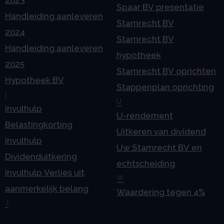
Spaar BV presentatie
Handleiding aanleveren
Stamrecht BV
2024
Stamrecht BV
Handleiding aanleveren
hypotheek
2025
Stamrecht BV oprichten
Hypotheek BV
Stappenplan oprichting
I
U
Invulhulp
U-rendement
Belastingkorting
Uitkeren van dividend
Invulhulp
Uw Stamrecht BV en
Dividenduitkering
echtscheiding
Invulhulp Verlies uit
W
aanmerkelijk belang
Waardering tegen 4%
J