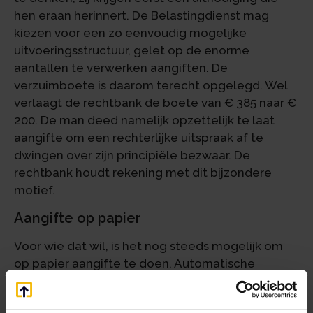
hen eraan herinnert. De Belastingdienst mag
kiezen voor een zo eenvoudig mogelijke
uitvoeringsstructuur, gelet op de enorme
aantallen te verwerken aangiften. De
verzuimboete is daarom terecht opgelegd. Wel
verlaagt de rechtbank de boete van € 385 naar €
200. De man deed namelijk opzettelijk te laat
aangifte om een rechterlijke uitspraak af te
dwingen over zijn principiële bezwaar. De
rechtbank houdt rekening met dit bijzondere
motief.
Aangifte op papier
Voor wie dat wil, is het nog steeds mogelijk om
op papier aangifte te doen. Automatische
toezending door de Belastingdienst is echter niet
verplicht. Vraag tijdig een papieren biljet aan als u