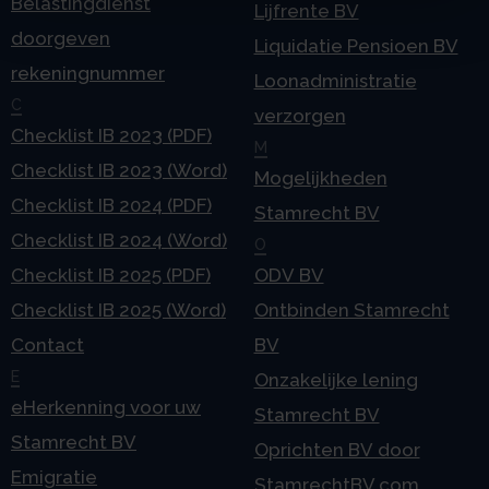
Belastingdienst
Lijfrente BV
doorgeven
Liquidatie Pensioen BV
rekeningnummer
Loonadministratie
C
verzorgen
Checklist IB 2023 (PDF)
M
Checklist IB 2023 (Word)
Mogelijkheden
Checklist IB 2024 (PDF)
Stamrecht BV
Checklist IB 2024 (Word)
O
Checklist IB 2025 (PDF)
ODV BV
Checklist IB 2025 (Word)
Ontbinden Stamrecht
Contact
BV
E
Onzakelijke lening
eHerkenning voor uw
Stamrecht BV
Stamrecht BV
Oprichten BV door
Emigratie
StamrechtBV.com