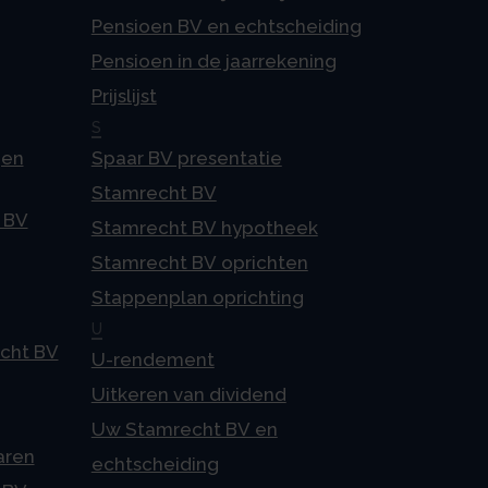
Pensioen BV en echtscheiding
Pensioen in de jaarrekening
Prijslijst
S
gen
Spaar BV presentatie
Stamrecht BV
 BV
Stamrecht BV hypotheek
Stamrecht BV oprichten
Stappenplan oprichting
U
echt BV
U-rendement
Uitkeren van dividend
Uw Stamrecht BV en
aren
echtscheiding