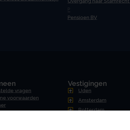
Overgang naar Stamrecht
P
Pensioen BV
meen
Vestigingen
telde vragen
Uden
ne voorwaarden
Amsterdam
mer
Rotterdam
cy & AVG
's-Hertogenbosch
erklaring
Driebergen