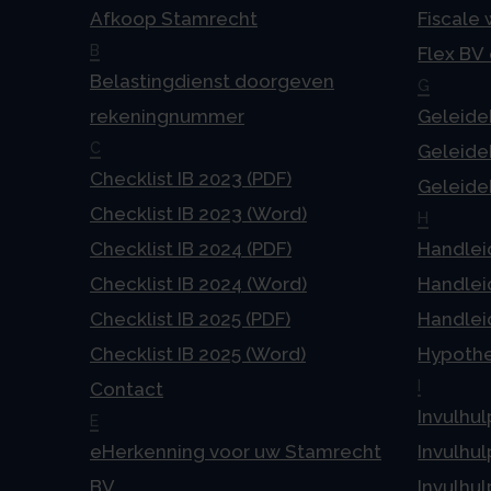
Afkoop Stamrecht
Fiscale
B
Flex BV
Belastingdienst doorgeven
G
rekeningnummer
Geleideb
C
Geleideb
Checklist IB 2023 (PDF)
Geleideb
Checklist IB 2023 (Word)
H
Checklist IB 2024 (PDF)
Handlei
Checklist IB 2024 (Word)
Handlei
Checklist IB 2025 (PDF)
Handlei
Checklist IB 2025 (Word)
Hypoth
I
Contact
Invulhul
E
eHerkenning voor uw Stamrecht
Invulhul
BV
Invulhul