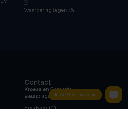
 BV
W
Waardering tegen 4%
Contact
Kroese en Geraerts
Belastingadvies BV
Rondweg 103
5406 NK, Uden
0486 - 416 299