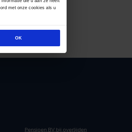
nformatie die u aan ze heeft
oord met onze cookies als u
OK
Pensioen BV bij overlijden