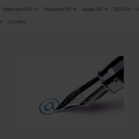
Stamrecht BV
Pensioen BV
Spaar BV
ODV BV
O
Contact