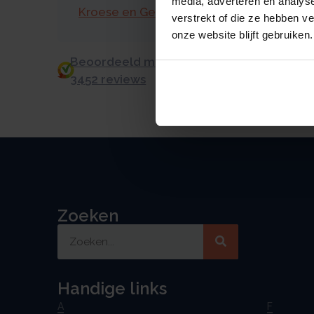
media, adverteren en analys
Kroese en Geraerts
verstrekt of die ze hebben v
onze website blijft gebruiken.
Beoordeeld met een 9.0 uit 10 op basis v
3452 reviews
Zoeken
Handige links
A
F