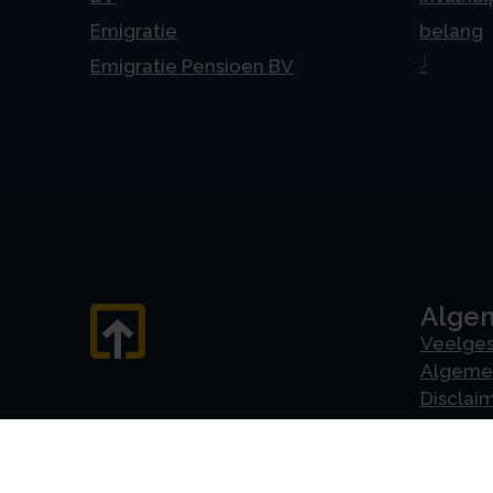
Emigratie
belang
J
Emigratie Pensioen BV
Alge
Veelges
Algeme
Disclai
Priva
Privacyv