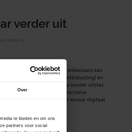
ar verder uit
ar verder uit
rganisaties en softwareontwikkelaars aan
nkomstenbelasting, btw (omzetbelasting) en
at deze functionaliteit, na eerder uitstel,
Over
chikbaar zou zijn. Door onvoorziene
. De Belastingdienst streeft ernaar digitaal
ogelijk te maken.
 media te bieden en om ons
ze partners voor social