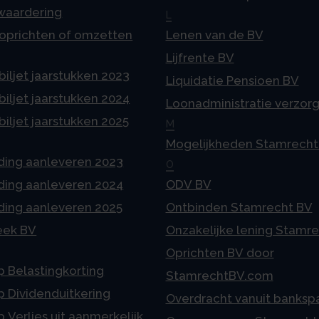
 waardering
L
 oprichten of omzetten
Lenen van de BV
Lijfrente BV
iljet jaarstukken 2023
Liquidatie Pensioen BV
iljet jaarstukken 2024
Loonadministratie verzor
iljet jaarstukken 2025
M
Mogelijkheden Stamrecht
ding aanleveren 2023
O
ding aanleveren 2024
ODV BV
ding aanleveren 2025
Ontbinden Stamrecht BV
eek BV
Onzakelijke lening Stamr
Oprichten BV door
p Belastingkorting
StamrechtBV.com
p Dividenduitkering
Overdracht vanuit banksp
p Verlies uit aanmerkelijk