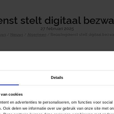
nst stelt digitaal bezwa
27 februari 2025
uws
/
Nieuws
/
Algemeen
/
Belastingdienst stelt digitaal bezwa
De Belastingdienst werkt samen met koepelo
de invoering van digitaal bezwaar voor de i
vennootschapsbelasting. De verwachting was d
Details
halverwege het eerste kwartaal van 2025 bes
omstandigheden is dit niet haalbaar gebleken
bezwaar eind eerste kwartaal 2025 alsnog m
 van cookies
Bron:Belastingdienst | persbericht | 17-02-2025
ent en advertenties te personaliseren, om functies voor social
. Ook delen we informatie over uw gebruik van onze site met on