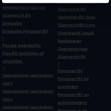
E
Onzakelijke lening
eHerkenning voor uw
Stamrecht BV
Stamrecht BV
Oprichten BV door
Emigratie
StamrechtBV.com
Emigratie Pensioen BV
Overdracht vanuit
F
banksparen
Fiscale waardering
Overgang naar
Flex BV oprichten of
Stamrecht BV
omzetten
P
G
Pensioen BV
Geleidebiljet jaarstukken
Pensioen BV bij
2023
overlijden
Geleidebiljet jaarstukken
Pensioen BV en
2024
echtscheiding
Geleidebiljet jaarstukken
Pensioen in de