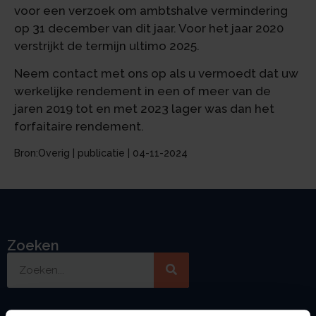
voor een verzoek om ambtshalve vermindering
op 31 december van dit jaar. Voor het jaar 2020
verstrijkt de termijn ultimo 2025.
Neem contact met ons op als u vermoedt dat uw
werkelijke rendement in een of meer van de
jaren 2019 tot en met 2023 lager was dan het
forfaitaire rendement.
Bron:Overig | publicatie | 04-11-2024
Zoeken
Handige links