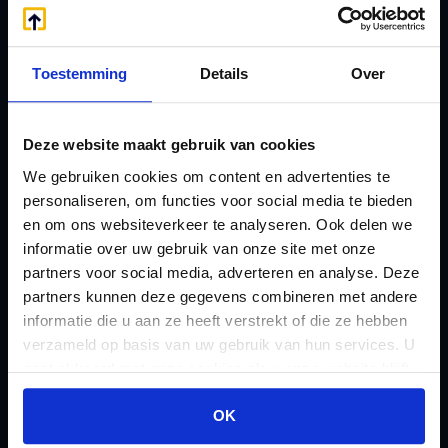
A
Jaarstukken opstellen
Afkoop Stamrecht
L
Toestemming
Details
Over
B
Lenen van de BV
Belastingdienst
Lijfrente BV
doorgeven
Deze website maakt gebruik van cookies
Liquidatie Pensioen BV
rekeningnummer
We gebruiken cookies om content en advertenties te
Loonadministratie
personaliseren, om functies voor social media te bieden
C
verzorgen
en om ons websiteverkeer te analyseren. Ook delen we
Checklist IB 2023 (PDF)
M
informatie over uw gebruik van onze site met onze
Checklist IB 2023 (Word)
Mogelijkheden
partners voor social media, adverteren en analyse. Deze
Checklist IB 2024 (PDF)
partners kunnen deze gegevens combineren met andere
Stamrecht BV
informatie die u aan ze heeft verstrekt of die ze hebben
Checklist IB 2024 (Word)
O
verzameld op basis van uw gebruik van hun services. U
Checklist IB 2025 (PDF)
ODV BV
gaat akkoord met onze cookies als u onze website blijft
Checklist IB 2025 (Word)
Ontbinden Stamrecht
gebruiken.
OK
Contact
BV