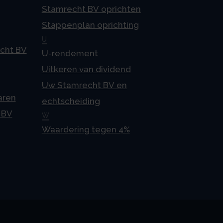
Stamrecht BV oprichten
Stappenplan oprichting
U
echt BV
U-rendement
Uitkeren van dividend
Uw Stamrecht BV en
aren
echtscheiding
 BV
W
Waardering tegen 4%