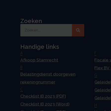
Zoeken
Handige links
A
F
Afkoop Stamrecht
Fiscale
B
Flex BV
Belastingdienst doorgeven
G
rekeningnummer
Geleideb
C
Geleideb
Checklist IB 2023 (PDF)
Geleideb
Checklist IB 2023 (Word)
H