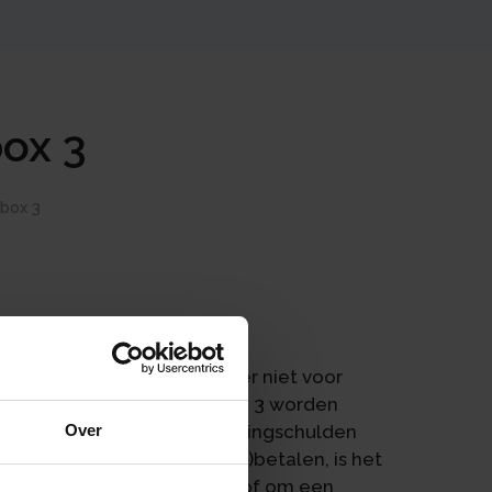
box 3
 box 3
 in box 3. Dat geldt echter niet voor
den kunnen als schuld in box 3 worden
ox 3 beperken door uw belastingschulden
Over
ht dat u belasting moet (bij)betalen, is het
om een voorlopige aanslag of om een