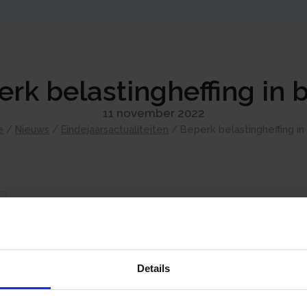
rk belastingheffing in 
11 november 2022
e
/
Nieuws
/
Eindejaarsactualiteiten
/
Beperk belastingheffing in
Belastingschulden
Schulden komen in mindering op het vermogen
belastingschulden. Alleen erfbelastingschul
opgevoerd. U kunt de belastingheffing in b
Details
voor de jaarwisseling te betalen. Als u verwac
raadzaam om de Belastingdienst te vragen 