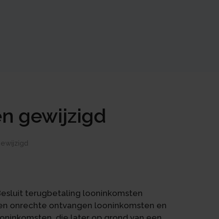
en gewijzigd
gewijzigd
 Besluit terugbetaling looninkomsten
r ten onrechte ontvangen looninkomsten en
ooninkomsten, die later op grond van een