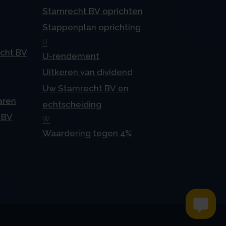
Stamrecht BV oprichten
Stappenplan oprichting
U
echt BV
U-rendement
Uitkeren van dividend
Uw Stamrecht BV en
aren
echtscheiding
 BV
W
Waardering tegen 4%