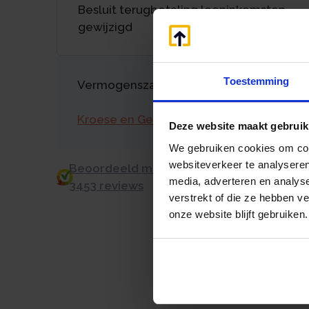
Besluit terugbetaling looninkomsten
gewijzigd
Toestemming
Vermogenszaken goed regelen?
Kroese en Geraerts
Deze website maakt gebruik
We gebruiken cookies om cont
websiteverkeer te analyseren
Beoordeeld met een 9.0 uit 10 op basis v
media, adverteren en analys
3453 reviews
verstrekt of die ze hebben v
onze website blijft gebruiken.