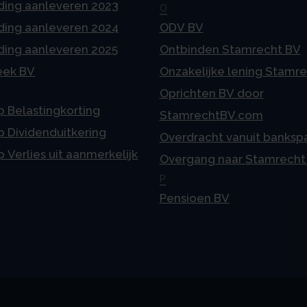
ding aanleveren 2023
O
ding aanleveren 2024
ODV BV
ding aanleveren 2025
Ontbinden Stamrecht BV
eek BV
Onzakelijke lening Stamr
Oprichten BV door
p Belastingkorting
StamrechtBV.com
p Dividenduitkering
Overdracht vanuit banksp
p Verlies uit aanmerkelijk
Overgang naar Stamrecht
P
Pensioen BV