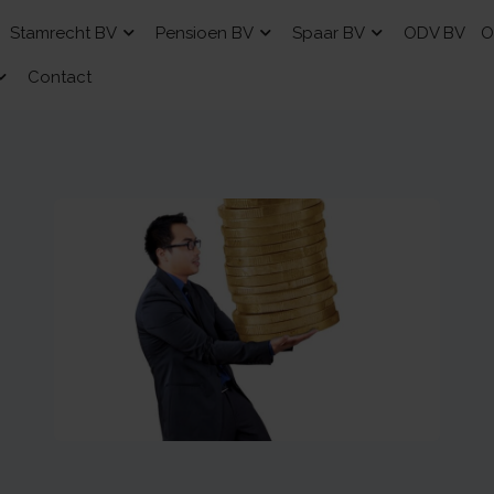
Stamrecht BV
Pensioen BV
Spaar BV
ODV BV
O
Contact