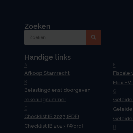
Zoeken
Handige links
A
F
Afkoop Stamrecht
Fiscale
B
Flex BV
Belastingdienst doorgeven
G
rekeningnummer
Geleideb
C
Geleideb
Checklist IB 2023 (PDF)
Geleideb
Checklist IB 2023 (Word)
H