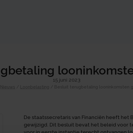
ugbetaling looninkomst
15 juni 2023
/
Nieuws
/
Loonbelasting
/
Besluit terugbetaling looninkomsten 
De staatssecretaris van Financiën heeft het
gewijzigd. Dit besluit bevat het beleid voo
voor in eerste instantie terecht ontvangen l