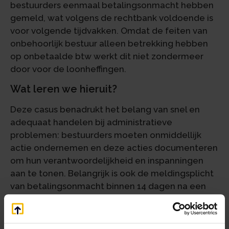
bestuurders eenmaal betalingsonmacht hebben
gemeld, wat volgens de rechtbank voldoende is
voor volgende tijdvakken. Omdat de feiten van
onbehoorlijk bestuur alleen betrekking hebben
op onbetaalde btw werkt dit niet zondermeer
door voor de loonheffingen.
Wat leren we hieruit?
Deze casus benadrukt het belang van snel en
adequaat handelen bij administratieve
problemen: bestuurders moeten onmiddellijk
actie ondernemen en deze acties documenteren
om hun verantwoordelijkheid en inspanningen
aan te tonen. Belangrijk is ook de meldingsplicht
van betalingsonmacht binnen 14 dagen na een
naheffingsaanslag aan de Belastingdienst, om
aansprakelijkheid te vermijden. Dit onderstreept
het belang van zorgvuldig financieel beheer en