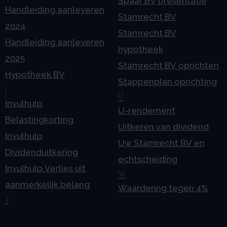
Spaar BV presentatie
Handleiding aanleveren
Stamrecht BV
2024
Stamrecht BV
Handleiding aanleveren
hypotheek
2025
Stamrecht BV oprichten
Hypotheek BV
Stappenplan oprichting
I
U
Invulhulp
U-rendement
Belastingkorting
Uitkeren van dividend
Invulhulp
Uw Stamrecht BV en
Dividenduitkering
echtscheiding
Invulhulp Verlies uit
W
aanmerkelijk belang
Waardering tegen 4%
J