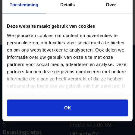
proactieve aanpak om juridische complicaties te
Toestemming
Details
Over
voorkomen.
Bron: Rechtbank Gelderland | jurisprudentie |
Deze website maakt gebruik van cookies
ECLINLRBGEL2024417, ARN 18/6114 | 29-01-2024
We gebruiken cookies om content en advertenties te
personaliseren, om functies voor social media te bieden
en om ons websiteverkeer te analyseren. Ook delen we
informatie over uw gebruik van onze site met onze
partners voor social media, adverteren en analyse. Deze
Zoeken
partners kunnen deze gegevens combineren met andere
informatie die u aan ze heeft verstrekt of die ze hebben
verzameld op basis van uw gebruik van hun services. U
gaat akkoord met onze cookies als u onze website blijft
Handige links
gebruiken.
A
Jaarstukken opstellen
OK
Afkoop Stamrecht
L
B
Lenen van de BV
Belastingdienst
Lijfrente BV