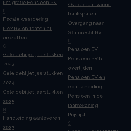
Emigratie Pensioen BV
Overdracht vanuit
F
banksparen
Fiscale waardering
Overgang naar
Flex BV oprichten of
Stamrecht BV
omzetten
P
G
Pensioen BV
Geleidebiljet jaarstukken
Pensioen BV bij
2023
overlijden
Geleidebiljet jaarstukken
Pensioen BV en
2024
echtscheiding
Geleidebiljet jaarstukken
Pensioen in de
2025
jaarrekening
H
Prijslijst
Handleiding aanleveren
S
2023