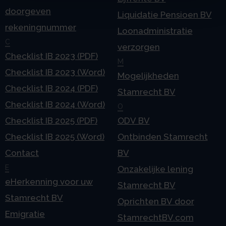
doorgeven
Liquidatie Pensioen BV
rekeningnummer
Loonadministratie
C
verzorgen
Checklist IB 2023 (PDF)
M
Checklist IB 2023 (Word)
Mogelijkheden
Checklist IB 2024 (PDF)
Stamrecht BV
Checklist IB 2024 (Word)
O
Checklist IB 2025 (PDF)
ODV BV
Checklist IB 2025 (Word)
Ontbinden Stamrecht
Contact
BV
E
Onzakelijke lening
eHerkenning voor uw
Stamrecht BV
Stamrecht BV
Oprichten BV door
Emigratie
StamrechtBV.com