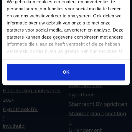
We gebruiken cookies om content en advertenties te
overlijden
Geleidebiljet jaarstukken
personaliseren, om functies voor social media te bieden
Pensioen BV en
en om ons websiteverkeer te analyseren. Ook delen we
2024
echtscheiding
informatie over uw gebruik van onze site met onze
Geleidebiljet jaarstukken
partners voor social media, adverteren en analyse. Deze
Pensioen in de
2025
partners kunnen deze gegevens combineren met andere
jaarrekening
informatie die u aan ze heeft verstrekt of die ze hebben
H
Prijslijst
verzameld op basis van uw gebruik van hun services. U
Handleiding aanleveren
gaat akkoord met onze cookies als u onze website blijft
S
2023
gebruiken.
Spaar BV presentatie
Handleiding aanleveren
OK
Stamrecht BV
2024
Stamrecht BV
Handleiding aanleveren
hypotheek
2025
Stamrecht BV oprichten
Hypotheek BV
Stappenplan oprichting
I
U
Invulhulp
U-rendement