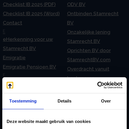
Checklist IB 2025 (PDF)
ODV BV
Checklist IB 2025 (Word)
Ontbinden Stamrecht
Contact
BV
E
Onzakelijke lening
eHerkenning voor uw
Stamrecht BV
Stamrecht BV
Oprichten BV door
Emigratie
StamrechtBV.com
Emigratie Pensioen BV
Overdracht vanuit
F
banksparen
Fiscale waardering
Overgang naar
Flex BV oprichten of
Stamrecht BV
Toestemming
Details
Over
omzetten
P
G
Pensioen BV
Geleidebiljet jaarstukken
Deze website maakt gebruik van cookies
Pensioen BV bij
2023