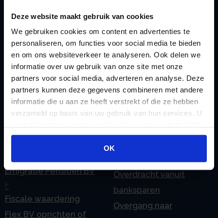
Checklist IB 2023 (PDF)
M
Deze website maakt gebruik van cookies
Checklist IB 2023 (Word)
Mogelijkheden
We gebruiken cookies om content en advertenties te
Checklist IB 2024 (PDF)
Stamrecht BV
personaliseren, om functies voor social media te bieden
Checklist IB 2024 (Word)
O
en om ons websiteverkeer te analyseren. Ook delen we
Checklist IB 2025 (PDF)
ODV BV
informatie over uw gebruik van onze site met onze
partners voor social media, adverteren en analyse. Deze
Checklist IB 2025 (Word)
Ontbinden Stamrecht
partners kunnen deze gegevens combineren met andere
Contact
BV
informatie die u aan ze heeft verstrekt of die ze hebben
E
Onzakelijke lening
verzameld op basis van uw gebruik van hun services. U
eHerkenning voor uw
gaat akkoord met onze cookies als u onze website blijft
Stamrecht BV
gebruiken.
Stamrecht BV
Oprichten BV door
OK
Emigratie
StamrechtBV.com
Emigratie Pensioen BV
Overdracht vanuit
F
banksparen
Fiscale waardering
Overgang naar
Flex BV oprichten of