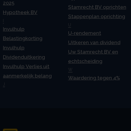
2025
Stamrecht BV oprichten
Hypotheek BV
Stappenplan oprichting
I
U
Invulhulp
U-rendement
Belastingkorting
Uitkeren van dividend
Invulhulp
Uw Stamrecht BV en
Dividenduitkering
echtscheiding
Invulhulp Verlies uit
W
aanmerkelijk belang
Waardering tegen 4%
J