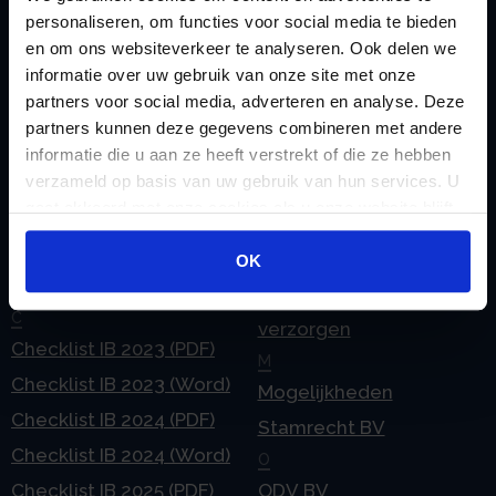
personaliseren, om functies voor social media te bieden
en om ons websiteverkeer te analyseren. Ook delen we
informatie over uw gebruik van onze site met onze
Handige links
partners voor social media, adverteren en analyse. Deze
A
Jaarstukken opstellen
partners kunnen deze gegevens combineren met andere
Afkoop Stamrecht
informatie die u aan ze heeft verstrekt of die ze hebben
L
verzameld op basis van uw gebruik van hun services. U
B
Lenen van de BV
gaat akkoord met onze cookies als u onze website blijft
Belastingdienst
Lijfrente BV
gebruiken.
doorgeven
Liquidatie Pensioen BV
OK
rekeningnummer
Loonadministratie
C
verzorgen
Checklist IB 2023 (PDF)
M
Checklist IB 2023 (Word)
Mogelijkheden
Checklist IB 2024 (PDF)
Stamrecht BV
Checklist IB 2024 (Word)
O
Checklist IB 2025 (PDF)
ODV BV