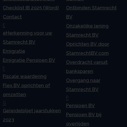
Checklist IB 2025 (Word)
Ontbinden Stamrecht
Contact
BV
E
Onzakelijke lening
eHerkenning voor uw
Stamrecht BV
Stamrecht BV
Oprichten BV door
Emigratie
StamrechtBV.com
Emigratie Pensioen BV
Overdracht vanuit
F
banksparen
Fiscale waardering
Overgang naar
Flex BV oprichten of
Stamrecht BV
omzetten
P
G
Pensioen BV
Geleidebiljet jaarstukken
Pensioen BV bij
2023
overlijden