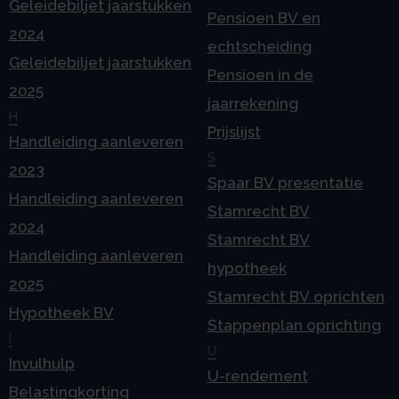
Geleidebiljet jaarstukken
Pensioen BV en
2024
echtscheiding
Geleidebiljet jaarstukken
Pensioen in de
2025
jaarrekening
H
Prijslijst
Handleiding aanleveren
S
2023
Spaar BV presentatie
Handleiding aanleveren
Stamrecht BV
2024
Stamrecht BV
Handleiding aanleveren
hypotheek
2025
Stamrecht BV oprichten
Hypotheek BV
Stappenplan oprichting
I
U
Invulhulp
U-rendement
Belastingkorting