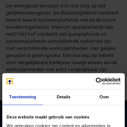
De werkgever beroept zich ook nog op het
gelijkheidsbeginsel. De Belastingdienst hanteert
beleid waarin systeemplafonds wél bij de bouw
worden ingedeeld. Waarom spanplafonds dan
niet? Het hof oordeelt dat spanplafonds en
systeemplafonds verschillende systemen zijn
met verschillende werkzaamheden. Van gelijke
gevallen is geen sprake. Een beroep op beleid
voor vergelijkbare bedrijven slaagt alleen als de
werkzaamheden ook echt vergelijkbaar zijn.
Bron:Gerechtshof Arnhem-Leeuwarden | jurisprudentie |
ECLI:NL:GHARL:2026:2744 | 20-04-2026
Toestemming
Details
Over
Deze website maakt gebruik van cookies
Zoeken
We gebruiken cookies om content en advertenties te