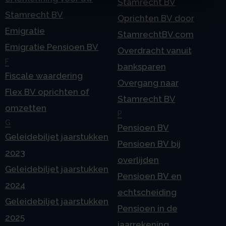
Stamrecht BV
Stamrecht BV
Oprichten BV door
Emigratie
StamrechtBV.com
Emigratie Pensioen BV
Overdracht vanuit
F
banksparen
Fiscale waardering
Overgang naar
Flex BV oprichten of
Stamrecht BV
omzetten
P
G
Pensioen BV
Geleidebiljet jaarstukken
Pensioen BV bij
2023
overlijden
Geleidebiljet jaarstukken
Pensioen BV en
2024
echtscheiding
Geleidebiljet jaarstukken
Pensioen in de
2025
jaarrekening