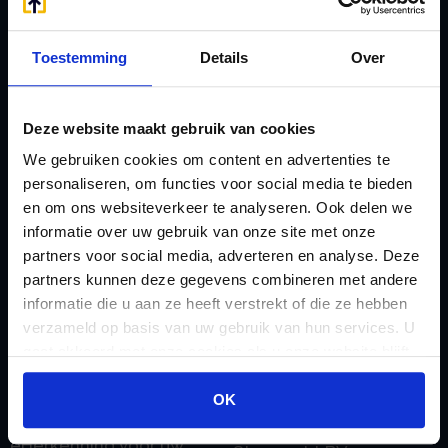
Afkoop Stamrecht
L
B
Lenen van de BV
Toestemming
Details
Over
Belastingdienst
Lijfrente BV
doorgeven
Liquidatie Pensioen BV
Deze website maakt gebruik van cookies
rekeningnummer
Loonadministratie
We gebruiken cookies om content en advertenties te
C
verzorgen
personaliseren, om functies voor social media te bieden
Checklist IB 2023 (PDF)
M
en om ons websiteverkeer te analyseren. Ook delen we
Checklist IB 2023 (Word)
informatie over uw gebruik van onze site met onze
Mogelijkheden
partners voor social media, adverteren en analyse. Deze
Checklist IB 2024 (PDF)
Stamrecht BV
partners kunnen deze gegevens combineren met andere
Checklist IB 2024 (Word)
O
informatie die u aan ze heeft verstrekt of die ze hebben
Checklist IB 2025 (PDF)
ODV BV
verzameld op basis van uw gebruik van hun services. U
gaat akkoord met onze cookies als u onze website blijft
Checklist IB 2025 (Word)
Ontbinden Stamrecht
gebruiken.
Contact
BV
OK
E
Onzakelijke lening
eHerkenning voor uw