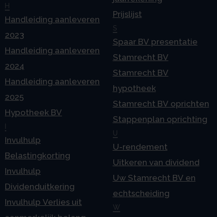
H
Prijslijst
Handleiding aanleveren
S
2023
Spaar BV presentatie
Handleiding aanleveren
Stamrecht BV
2024
Stamrecht BV
Handleiding aanleveren
hypotheek
2025
Stamrecht BV oprichten
Hypotheek BV
Stappenplan oprichting
I
U
Invulhulp
U-rendement
Belastingkorting
Uitkeren van dividend
Invulhulp
Uw Stamrecht BV en
Dividenduitkering
echtscheiding
Invulhulp Verlies uit
W