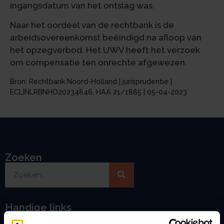
ingangsdatum van het ontslag was.
Naar het oordeel van de rechtbank is de
arbeidsovereenkomst beëindigd na afloop van
het opzegverbod. Het UWV heeft het verzoek
om compensatie ten onrechte afgewezen.
Bron: Rechtbank Noord-Holland | jurisprudentie |
ECLINLRBNHO20234846, HAA 21/1885 | 05-04-2023
Zoeken
Handige links
A
Jaarstukken opstellen