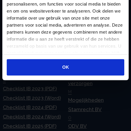
personaliseren, om functies voor social media te bieden
en om ons websiteverkeer te analyseren. Ook delen we
informatie over uw gebruik van onze site met onze
Handige links
partners voor social media, adverteren en analyse. Deze
A
Jaarstukken opstellen
partners kunnen deze gegevens combineren met andere
Afkoop Stamrecht
L
informatie die u aan ze heeft verstrekt of die ze hebben
B
Lenen van de BV
verzameld op basis van uw gebruik van hun services. U
Belastingdienst
gaat akkoord met onze cookies als u onze website blijft
Lijfrente BV
gebruiken.
doorgeven
Liquidatie Pensioen BV
OK
rekeningnummer
Loonadministratie
C
verzorgen
Checklist IB 2023 (PDF)
M
Checklist IB 2023 (Word)
Mogelijkheden
Checklist IB 2024 (PDF)
Stamrecht BV
Checklist IB 2024 (Word)
O
Checklist IB 2025 (PDF)
ODV BV