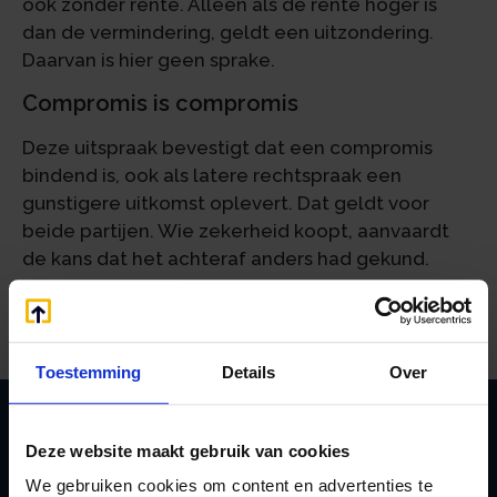
ook zonder rente. Alleen als de rente hoger is
dan de vermindering, geldt een uitzondering.
Daarvan is hier geen sprake.
Compromis is compromis
Deze uitspraak bevestigt dat een compromis
bindend is, ook als latere rechtspraak een
gunstigere uitkomst oplevert. Dat geldt voor
beide partijen. Wie zekerheid koopt, aanvaardt
de kans dat het achteraf anders had gekund.
Bron:Gerechtshof ‘s-Hertogenbosch | jurisprudentie |
ECLI:NL:GHSHE:2026:805 | 24-03-2026
Toestemming
Details
Over
Deze website maakt gebruik van cookies
Zoeken
We gebruiken cookies om content en advertenties te