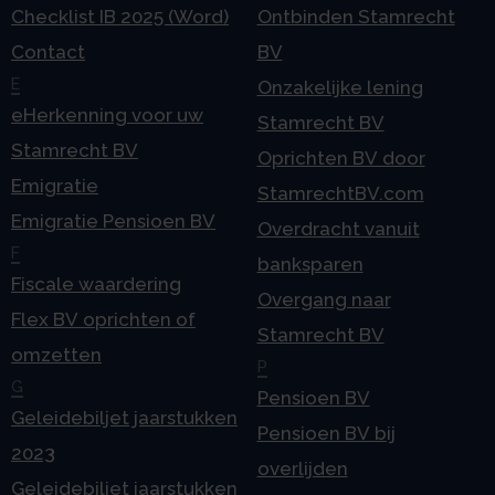
Checklist IB 2025 (Word)
Ontbinden Stamrecht
Contact
BV
E
Onzakelijke lening
eHerkenning voor uw
Stamrecht BV
Stamrecht BV
Oprichten BV door
Emigratie
StamrechtBV.com
Emigratie Pensioen BV
Overdracht vanuit
F
banksparen
Fiscale waardering
Overgang naar
Flex BV oprichten of
Stamrecht BV
omzetten
P
G
Pensioen BV
Geleidebiljet jaarstukken
Pensioen BV bij
2023
overlijden
Geleidebiljet jaarstukken