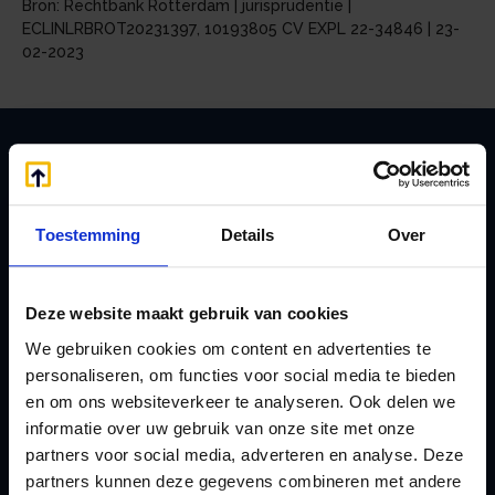
Bron: Rechtbank Rotterdam | jurisprudentie |
ECLINLRBROT20231397, 10193805 CV EXPL 22-34846 | 23-
02-2023
Zoeken
Toestemming
Details
Over
Handige links
Deze website maakt gebruik van cookies
A
Jaarstukken opstellen
We gebruiken cookies om content en advertenties te
Afkoop Stamrecht
L
personaliseren, om functies voor social media te bieden
B
Lenen van de BV
en om ons websiteverkeer te analyseren. Ook delen we
Belastingdienst
informatie over uw gebruik van onze site met onze
Lijfrente BV
partners voor social media, adverteren en analyse. Deze
doorgeven
Liquidatie Pensioen BV
partners kunnen deze gegevens combineren met andere