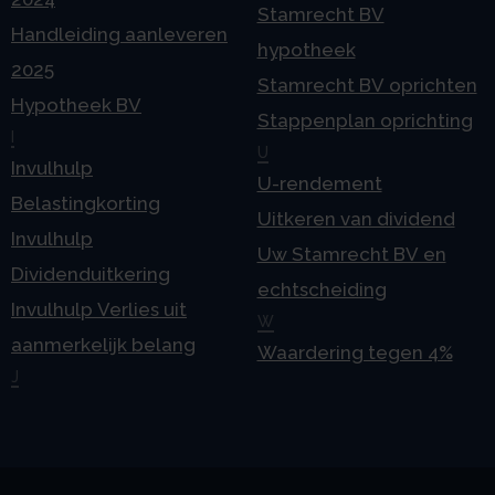
Stamrecht BV
Handleiding aanleveren
hypotheek
2025
Stamrecht BV oprichten
Hypotheek BV
Stappenplan oprichting
I
U
Invulhulp
U-rendement
Belastingkorting
Uitkeren van dividend
Invulhulp
Uw Stamrecht BV en
Dividenduitkering
echtscheiding
Invulhulp Verlies uit
W
aanmerkelijk belang
Waardering tegen 4%
J