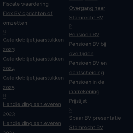
Fiscale waardering
Overgang naar
Flex BV oprichten of
Stamrecht BV
omzetten
P
G
Pensioen BV
Geleidebiljet jaarstukken
Pensioen BV bij
2023
overlijden
Geleidebiljet jaarstukken
Pensioen BV en
2024
echtscheiding
Geleidebiljet jaarstukken
Pensioen in de
2025
jaarrekening
H
Prijslijst
Handleiding aanleveren
S
2023
Spaar BV presentatie
Handleiding aanleveren
Stamrecht BV
2024