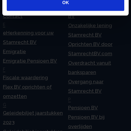
OK
Checklist IB 2025 (Word)
Ontbinden Stamrecht
Contact
BV
E
Onzakelijke lening
eHerkenning voor uw
Stamrecht BV
Stamrecht BV
Oprichten BV door
Emigratie
StamrechtBV.com
Emigratie Pensioen BV
Overdracht vanuit
F
banksparen
Fiscale waardering
Overgang naar
Flex BV oprichten of
Stamrecht BV
omzetten
P
G
Pensioen BV
Geleidebiljet jaarstukken
Pensioen BV bij
2023
overlijden