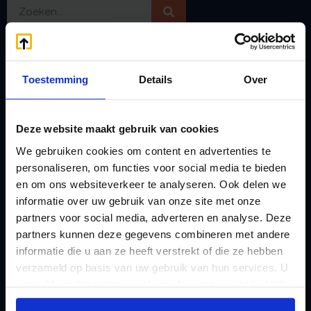
Handige links
A
Jaarstukken opstellen
Toestemming
Details
Over
Afkoop Stamrecht
L
B
Lenen van de BV
Deze website maakt gebruik van cookies
Belastingdienst
Lijfrente BV
We gebruiken cookies om content en advertenties te
doorgeven
Liquidatie Pensioen BV
personaliseren, om functies voor social media te bieden
rekeningnummer
Loonadministratie
en om ons websiteverkeer te analyseren. Ook delen we
C
informatie over uw gebruik van onze site met onze
verzorgen
Checklist IB 2023 (PDF)
partners voor social media, adverteren en analyse. Deze
M
partners kunnen deze gegevens combineren met andere
Checklist IB 2023 (Word)
Mogelijkheden
informatie die u aan ze heeft verstrekt of die ze hebben
Checklist IB 2024 (PDF)
Stamrecht BV
verzameld op basis van uw gebruik van hun services. U
Checklist IB 2024 (Word)
gaat akkoord met onze cookies als u onze website blijft
O
gebruiken.
Checklist IB 2025 (PDF)
ODV BV