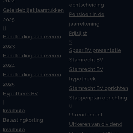
2024
echtscheiding
Geleidebiljet jaarstukken
Pensioen in de
2025
jaarrekening
H
Prijslijst
Handleiding aanleveren
S
2023
Spaar BV presentatie
Handleiding aanleveren
Stamrecht BV
2024
Stamrecht BV
Handleiding aanleveren
hypotheek
2025
Stamrecht BV oprichten
Hypotheek BV
Stappenplan oprichting
I
U
Invulhulp
U-rendement
Belastingkorting
Uitkeren van dividend
Invulhulp