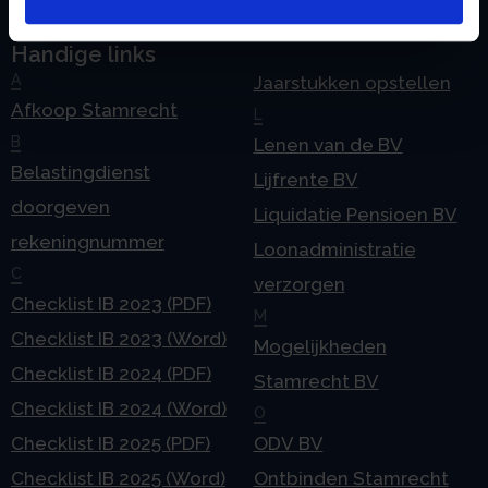
Handige links
A
Jaarstukken opstellen
Afkoop Stamrecht
L
B
Lenen van de BV
Belastingdienst
Lijfrente BV
doorgeven
Liquidatie Pensioen BV
rekeningnummer
Loonadministratie
C
verzorgen
Checklist IB 2023 (PDF)
M
Checklist IB 2023 (Word)
Mogelijkheden
Checklist IB 2024 (PDF)
Stamrecht BV
Checklist IB 2024 (Word)
O
Checklist IB 2025 (PDF)
ODV BV
Checklist IB 2025 (Word)
Ontbinden Stamrecht