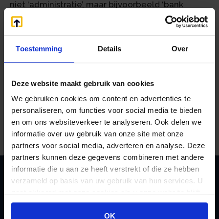
niet ‘administratie’, maar bijvoorbeeld ‘bank
geboekt’, ‘herinneringen aan debiteuren
verstuurd’ en ‘inkoopfacturen geboekt’. Zo is
duidelijk waar u de uren aan hebt besteed.
Toestemming
Details
Over
Daarnaast is het aan te raden een brief te
schrijven, waarin u uitlegt waar u zo druk mee
bent geweest. Dit helpt de inspecteur en
Deze website maakt gebruik van cookies
eventueel een rechter een beter inzicht te
We gebruiken cookies om content en advertenties te
krijgen in de ondernemer en de bestede uren.
personaliseren, om functies voor social media te bieden
Bron:Gerechtshof Amsterdam | jurisprudentie |
en om ons websiteverkeer te analyseren. Ook delen we
ECLINLGHAMS20242041, 23/1209 | 27-05-2024
informatie over uw gebruik van onze site met onze
partners voor social media, adverteren en analyse. Deze
partners kunnen deze gegevens combineren met andere
informatie die u aan ze heeft verstrekt of die ze hebben
verzameld op basis van uw gebruik van hun services. U
gaat akkoord met onze cookies als u onze website blijft
Zoeken
gebruiken.
OK