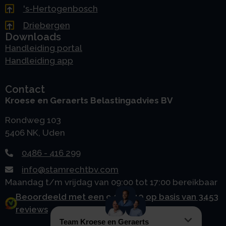
's-Hertogenbosch
Driebergen
Downloads
Handleiding portal
Handleiding app
Contact
Kroese en Geraerts Belastingadvies BV
Rondweg 103
5406 NK, Uden
0486 - 416 299
info@stamrechtbv.com
Maandag t/m vrijdag van 09:00 tot 17:00 bereikbaar
Beoordeeld met een 9.0 uit 10 op basis van 3453
reviews