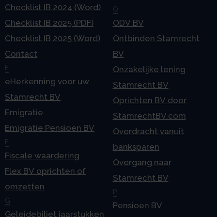
Checklist IB 2024 (Word)
O
Checklist IB 2025 (PDF)
ODV BV
Checklist IB 2025 (Word)
Ontbinden Stamrecht
Contact
BV
E
Onzakelijke lening
eHerkenning voor uw
Stamrecht BV
Stamrecht BV
Oprichten BV door
Emigratie
StamrechtBV.com
Emigratie Pensioen BV
Overdracht vanuit
F
banksparen
Fiscale waardering
Overgang naar
Flex BV oprichten of
Stamrecht BV
omzetten
P
G
Pensioen BV
Geleidebiljet jaarstukken