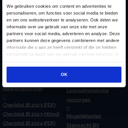
We gebruiken cookies om content en advertenties te
Zoeken
personaliseren, om functies voor social media te bieden
en om ons websiteverkeer te analyseren. Ook delen we
informatie over uw gebruik van onze site met onze
partners voor social media, adverteren en analyse. Deze
Handige links
partners kunnen deze gegevens combineren met andere
A
Jaarstukken opstellen
informatie die u aan ze heeft verstrekt of die ze hebben
Afkoop Stamrecht
verzameld op basis van uw gebruik van hun services. U
L
gaat akkoord met onze cookies als u onze website blijft
B
Lenen van de BV
gebruiken.
Belastingdienst
Lijfrente BV
OK
doorgeven
Liquidatie Pensioen BV
rekeningnummer
Loonadministratie
C
verzorgen
Checklist IB 2023 (PDF)
M
Checklist IB 2023 (Word)
Mogelijkheden
Checklist IB 2024 (PDF)
Stamrecht BV