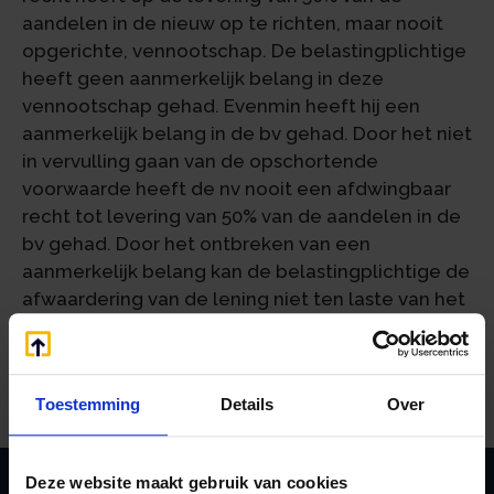
aandelen in de nieuw op te richten, maar nooit
opgerichte, vennootschap. De belastingplichtige
heeft geen aanmerkelijk belang in deze
vennootschap gehad. Evenmin heeft hij een
aanmerkelijk belang in de bv gehad. Door het niet
in vervulling gaan van de opschortende
voorwaarde heeft de nv nooit een afdwingbaar
recht tot levering van 50% van de aandelen in de
bv gehad. Door het ontbreken van een
aanmerkelijk belang kan de belastingplichtige de
afwaardering van de lening niet ten laste van het
belastbare inkomen brengen.
Bron: Gerechtshof Arnhem-Leeuwarden | jurisprudentie |
ECLINLGHARL20228132, 21/01551 | 19-09-2022
Toestemming
Details
Over
Deze website maakt gebruik van cookies