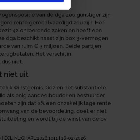
erschil
mogenspositie van de dga zou gunstiger zijn
agere rente gerechtvaardigd zou zijn. Het
 bezit 42 onroerende zaken en heeft een
De dga beschikt naast zijn box 3-vermogen
rde van ruim € 3 miljoen. Beide partijen
erugbetalen. Het verschil in
 dus niet.
niet uit
telijk winstgemis. Gezien het substantiële
 die als enig aandeelhouder en bestuurder
moeten zijn dat 2% een onzakelijk lage rente
 omvang van de bevoordeling, doet er niet
stuitdeling en wordt bij de winst van de bv
 | ECLI:NL:GHARL:2026:1011 | 16-02-2026