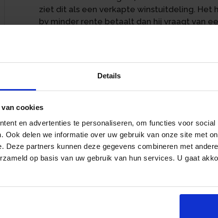
ziet dit als een verkapte winstuitdeling. Het
bv minder rente betaalt dan hij vraagt van e
aandeelhouder.
Twee leningen, één geldstroom
De dga leent geld uit aan een zakenrelatie en 
Details
tegen een lagere rente. Het geld gaat recht
dga fungeert als doorgeefluik en houdt jaarlij
 van cookies
De inspecteur prikt erdoorheen
ent en advertenties te personaliseren, om functies voor social
. Ook delen we informatie over uw gebruik van onze site met on
De inspecteur constateert dat de twee lenin
e. Deze partners kunnen deze gegevens combineren met andere i
hoofdsom, hetzelfde moment van aangaan, 
erzameld op basis van uw gebruik van hun services. U gaat akk
tussentijdse aflossingsverplichtingen. Zelfs 
verschil is de rente. De inspecteur stelt dat 
bedongen van haar aandeelhouder. Dat rentev
tot de winst van de bv moet worden gereken