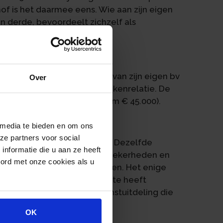
 hof is het daarmee eens. Wie aan zijn eigen
en derde, bevoordeelt zichzelf als
diens bv. Dit geld leent hij van zijn eigen bv
Over
streeks van de bv naar de zakenrelatie. De
ks het renteverschil (van ruim € 45.000).
 media te bieden en om ons
ze partners voor social
gen nagenoeg identiek zijn. Dezelfde
nformatie die u aan ze heeft
dezelfde afwezigheid van zekerheden en
oord met onze cookies als u
de aflossingsdata vallen samen. Het enige
de bv een onzakelijk lage rente heeft
erschil is een verkapte winstuitdeling die
d.
OK