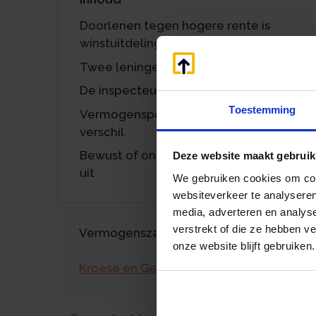
Doorlenen tegen hogere rente is
winstuitdeling
Twee leningen, één geldstroom
De inspecteur prikt erdoorheen
Toestemming
Vermogenspositie maakt geen
verschil
Bewust of onbewust? Het maakt niet
Deze website maakt gebruik
uit
We gebruiken cookies om cont
websiteverkeer te analyseren
media, adverteren en analys
verstrekt of die ze hebben v
Vermogenszaken goed regelen?
onze website blijft gebruiken.
Kroese en Geraerts