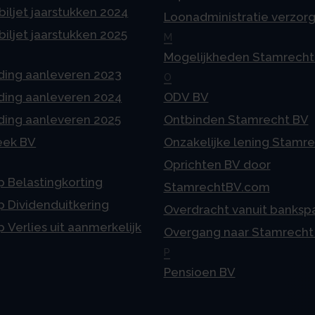
iljet jaarstukken 2024
Loonadministratie verzor
iljet jaarstukken 2025
M
Mogelijkheden Stamrecht
ding aanleveren 2023
O
ding aanleveren 2024
ODV BV
ding aanleveren 2025
Ontbinden Stamrecht BV
eek BV
Onzakelijke lening Stamr
Oprichten BV door
p Belastingkorting
StamrechtBV.com
p Dividenduitkering
Overdracht vanuit banksp
p Verlies uit aanmerkelijk
Overgang naar Stamrecht
P
Pensioen BV