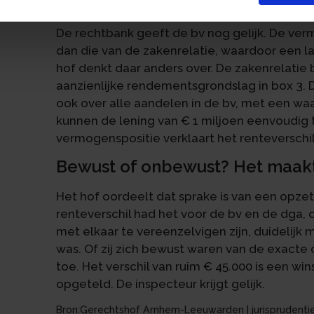
Vermogenspositie maakt geen v
an
De rechtbank geeft de bv nog gelijk. De ver
dan die van de zakenrelatie, waardoor een l
hof denkt daar anders over. De zakenrelatie
aanzienlijke rendementsgrondslag in box 3. 
ook over alle aandelen in de bv, met een waa
kunnen de lening van € 1 miljoen eenvoudig t
vermogenspositie verklaart het renteverschil
Bewust of onbewust? Het maakt 
Het hof oordeelt dat sprake is van een opzet
renteverschil had het voor de bv en de dga,
met elkaar te vereenzelvigen zijn, duidelijk 
was. Of zij zich bewust waren van de exacte
toe. Het verschil van ruim € 45.000 is een win
opgeteld. De inspecteur krijgt gelijk.
Bron:Gerechtshof Arnhem-Leeuwarden | jurisprudentie