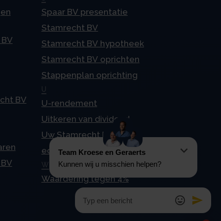
gen
Spaar BV presentatie
Stamrecht BV
 BV
Stamrecht BV hypotheek
Stamrecht BV oprichten
Stappenplan oprichting
U
echt BV
U-rendement
Uitkeren van dividend
Uw Stamrecht BV en
aren
echtscheiding
 BV
W
Waardering tegen 4%