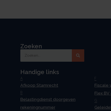
Zoeken
Handige links
A
F
Afkoop Stamrecht
Fiscale
B
Flex BV
Belastingdienst doorgeven
G
rekeningnummer
Geleideb