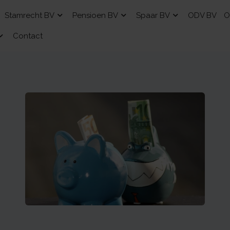
Stamrecht BV
Pensioen BV
Spaar BV
ODV BV
O
Contact