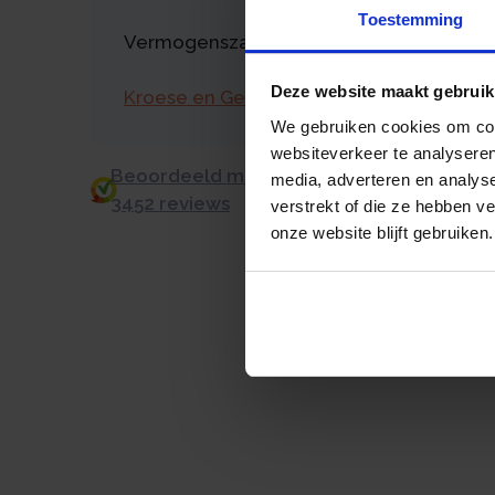
Toestemming
Vermogenszaken goed regelen?
Deze website maakt gebruik
Kroese en Geraerts
We gebruiken cookies om cont
websiteverkeer te analyseren
Beoordeeld met een 9.0 uit 10 op basis v
media, adverteren en analys
3452 reviews
verstrekt of die ze hebben v
onze website blijft gebruiken.