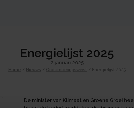
Energielijst 2025
2 januari 2025
Home
/
Nieuws
/
Ondernemingswinst
/
Energielijst 2025
De minister van Klimaat en Groene Groei heeft
bevat de bedrijfsmiddelen, die bij investeri
energie-investeringsaftrek (EIA). De lijst b
terugverdientijd beduidend korter is dan vijf j
om alle energiebesparende maatregelen met e