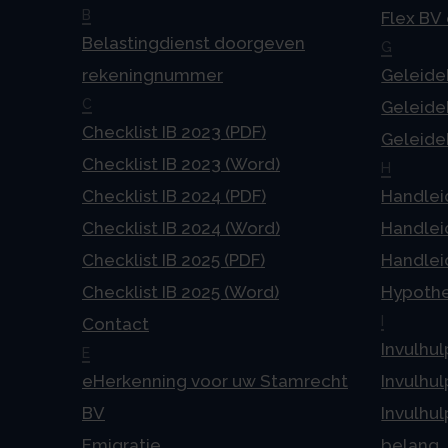
B
Flex BV
Belastingdienst doorgeven
G
rekeningnummer
Geleideb
C
Geleideb
Checklist IB 2023 (PDF)
Geleideb
Checklist IB 2023 (Word)
H
Checklist IB 2024 (PDF)
Handlei
Checklist IB 2024 (Word)
Handlei
Checklist IB 2025 (PDF)
Handlei
Checklist IB 2025 (Word)
Hypoth
I
Contact
Invulhul
E
eHerkenning voor uw Stamrecht
Invulhul
BV
Invulhul
Emigratie
belang