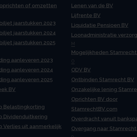
 oprichten of omzetten
Lenen van de BV
Lijfrente BV
iljet jaarstukken 2023
Liquidatie Pensioen BV
iljet jaarstukken 2024
Loonadministratie verzor
iljet jaarstukken 2025
M
Mogelijkheden Stamrecht
ding aanleveren 2023
O
ding aanleveren 2024
ODV BV
ding aanleveren 2025
Ontbinden Stamrecht BV
eek BV
Onzakelijke lening Stamr
Oprichten BV door
p Belastingkorting
StamrechtBV.com
p Dividenduitkering
Overdracht vanuit banksp
p Verlies uit aanmerkelijk
Overgang naar Stamrecht