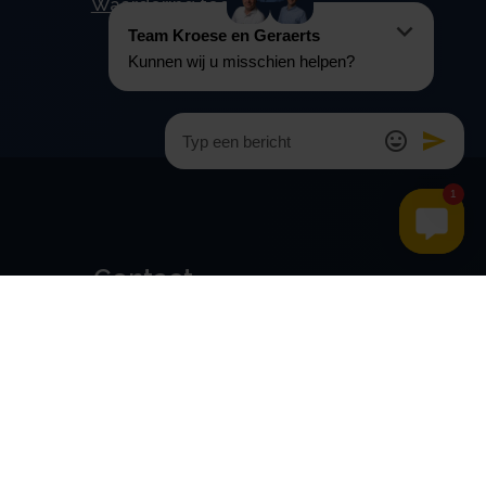
Waardering tegen 4%
Contact
Kroese en Geraerts
Belastingadvies BV
Rondweg 103
5406 NK, Uden
0486 - 416 299
info@stamrechtbv.com