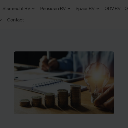
Stamrecht BV
Pensioen BV
Spaar BV
ODV BV
O
Contact