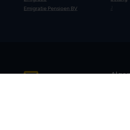
J
Emigratie Pensioen BV
Alge
Veelges
Algeme
Disclai
Priva
Privacyv
AVG
Cookiev