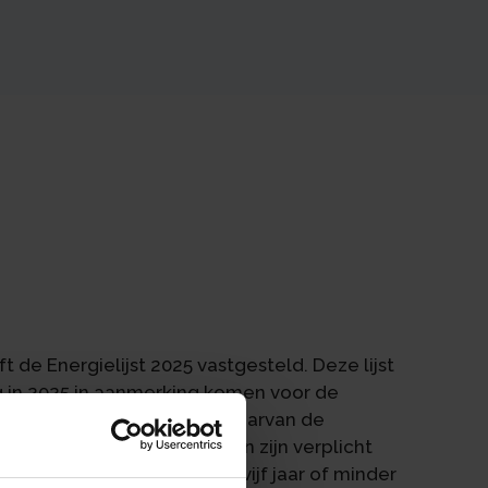
 de Energielijst 2025 vastgesteld. Deze lijst
ng in 2025 in aanmerking komen voor de
evat geen bedrijfsmiddelen waarvan de
aar. Bedrijven en instellingen zijn verplicht
en terugverdientijd van vijf jaar of minder