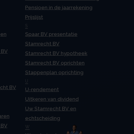
Pensioen in de jaarrekening
Prijslijst
S
gen
Spaar BV presentatie
Stamrecht BV
 BV
Stamrecht BV hypotheek
Stamrecht BV oprichten
Stappenplan oprichting
U
echt BV
U-rendement
Uitkeren van dividend
Uw Stamrecht BV en
aren
echtscheiding
 BV
W