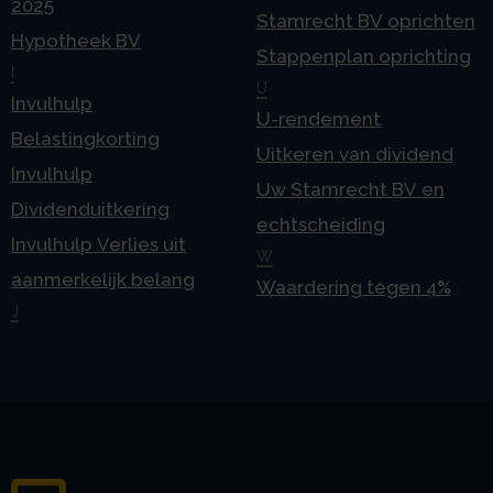
2025
Stamrecht BV oprichten
Hypotheek BV
Stappenplan oprichting
I
U
Invulhulp
U-rendement
Belastingkorting
Uitkeren van dividend
Invulhulp
Uw Stamrecht BV en
Dividenduitkering
echtscheiding
Invulhulp Verlies uit
W
aanmerkelijk belang
Waardering tegen 4%
J