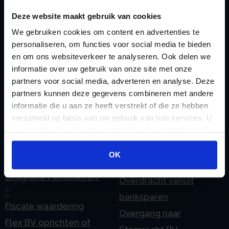
Checklist IB 2023 (PDF)
M
Deze website maakt gebruik van cookies
Checklist IB 2023 (Word)
Mogelijkheden
We gebruiken cookies om content en advertenties te
Checklist IB 2024 (PDF)
Stamrecht BV
personaliseren, om functies voor social media te bieden
Checklist IB 2024 (Word)
O
en om ons websiteverkeer te analyseren. Ook delen we
Checklist IB 2025 (PDF)
ODV BV
informatie over uw gebruik van onze site met onze
partners voor social media, adverteren en analyse. Deze
Checklist IB 2025 (Word)
Ontbinden Stamrecht
partners kunnen deze gegevens combineren met andere
Contact
BV
informatie die u aan ze heeft verstrekt of die ze hebben
E
Onzakelijke lening
verzameld op basis van uw gebruik van hun services. U
eHerkenning voor uw
gaat akkoord met onze cookies als u onze website blijft
Stamrecht BV
gebruiken.
Stamrecht BV
Oprichten BV door
OK
Emigratie
StamrechtBV.com
Emigratie Pensioen BV
Overdracht vanuit
F
banksparen
Fiscale waardering
Overgang naar
Flex BV oprichten of