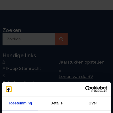
Zoeken
Handige links
A
Jaarstukken opstellen
Afkoop Stamrecht
L
B
Lenen van de BV
Belastingdienst
Lijfrente BV
doorgeven
Liquidatie Pensioen BV
rekeningnummer
Loonadministratie
Toestemming
Details
Over
C
verzorgen