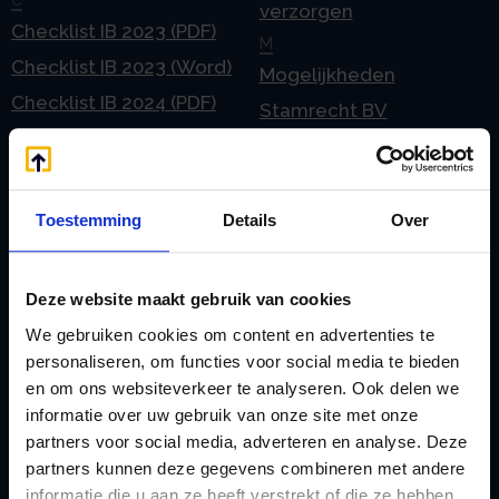
C
verzorgen
Checklist IB 2023 (PDF)
M
Checklist IB 2023 (Word)
Mogelijkheden
Checklist IB 2024 (PDF)
Stamrecht BV
Checklist IB 2024 (Word)
O
Checklist IB 2025 (PDF)
ODV BV
Checklist IB 2025 (Word)
Ontbinden Stamrecht
Toestemming
Details
Over
Contact
BV
E
Onzakelijke lening
Deze website maakt gebruik van cookies
eHerkenning voor uw
Stamrecht BV
We gebruiken cookies om content en advertenties te
Stamrecht BV
Oprichten BV door
personaliseren, om functies voor social media te bieden
Emigratie
StamrechtBV.com
en om ons websiteverkeer te analyseren. Ook delen we
Emigratie Pensioen BV
informatie over uw gebruik van onze site met onze
Overdracht vanuit
partners voor social media, adverteren en analyse. Deze
F
banksparen
partners kunnen deze gegevens combineren met andere
Fiscale waardering
Overgang naar
informatie die u aan ze heeft verstrekt of die ze hebben