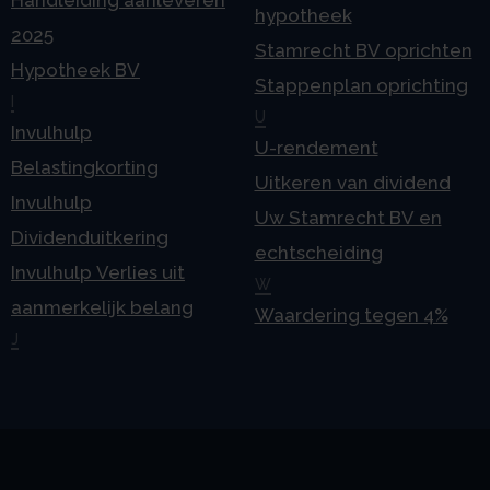
Handleiding aanleveren
hypotheek
2025
Stamrecht BV oprichten
Hypotheek BV
Stappenplan oprichting
I
U
Invulhulp
U-rendement
Belastingkorting
Uitkeren van dividend
Invulhulp
Uw Stamrecht BV en
Dividenduitkering
echtscheiding
Invulhulp Verlies uit
W
aanmerkelijk belang
Waardering tegen 4%
J