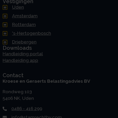
Vestigingen
Uden
Amsterdam
Rotterdam
's-Hertogenbosch
Driebergen
Downloads
Handleiding portal
Handleiding app
Contact
Kroese en Geraerts Belastingadvies BV
Rondweg 103
5406 NK, Uden
0486 - 416 299
info@stamrechtbv.com