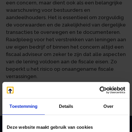
een concern, maar dient ook als een belangrijke
waarschuwing voor bestuurders en
aandeelhouders. Het is essentieel om zorgvuldig
de voorwaarden en de zakelijkheid van dergelijke
transacties te overwegen en te documenteren.
Raadpleeg voor het verstrekken van leningen aan
uw eigen bedrijf of binnen het concern altijd een
fiscaal adviseur om zeker te zijn dat alle aspecten
van de lening voldoen aan de fiscale eisen. Zo
beperkt u het risico op onaangename fiscale
verrassingen.
Bron:Rechtbank Den Haag | jurisprudentie |
ECLINLRBDHA20247943, SGR 23/2639 | 22-05-2024
Toestemming
Details
Over
Deze website maakt gebruik van cookies