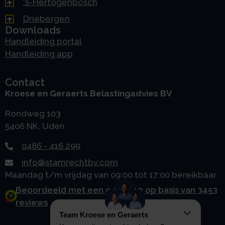
's-Hertogenbosch
Driebergen
Downloads
Handleiding portal
Handleiding app
Contact
Kroese en Geraerts Belastingadvies BV
Rondweg 103
5406 NK, Uden
0486 - 416 299
info@stamrechtbv.com
Maandag t/m vrijdag van 09:00 tot 17:00 bereikbaar
Beoordeeld met een 9.0 uit 10 op basis van 3453
reviews