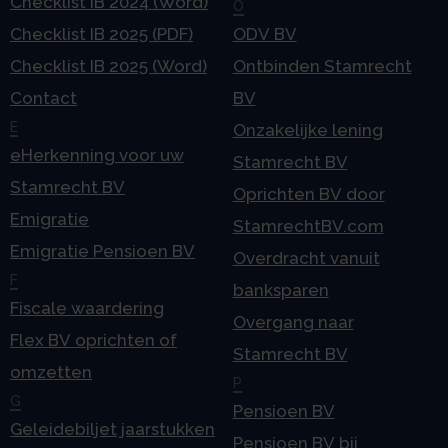
Checklist IB 2024 (Word)
O
Checklist IB 2025 (PDF)
ODV BV
Checklist IB 2025 (Word)
Ontbinden Stamrecht
Contact
BV
E
Onzakelijke lening
eHerkenning voor uw
Stamrecht BV
Stamrecht BV
Oprichten BV door
Emigratie
StamrechtBV.com
Emigratie Pensioen BV
Overdracht vanuit
F
banksparen
Fiscale waardering
Overgang naar
Flex BV oprichten of
Stamrecht BV
omzetten
P
G
Pensioen BV
Geleidebiljet jaarstukken
Pensioen BV bij