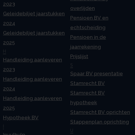
2023
overlijden
Geleidebiljet jaarstukken
Pensioen BV en
2024
echtscheiding
Geleidebiljet jaarstukken
Pensioen in de
2025
jaarrekening
H
Prijslijst
Handleiding aanleveren
S
2023
Spaar BV presentatie
Handleiding aanleveren
Stamrecht BV
2024
Stamrecht BV
Handleiding aanleveren
hypotheek
2025
Stamrecht BV oprichten
Hypotheek BV
Stappenplan oprichting
I
U
Invulhulp