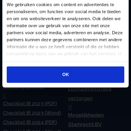
We gebruiken cookies om content en advertenties te
Zoeken
personaliseren, om functies voor social media te bieden
en om ons websiteverkeer te analyseren. Ook delen we
informatie over uw gebruik van onze site met onze
partners voor social media, adverteren en analyse. Deze
Handige links
partners kunnen deze gegevens combineren met andere
A
Jaarstukken opstellen
informatie die u aan ze heeft verstrekt of die ze hebben
Afkoop Stamrecht
L
verzameld op basis van uw gebruik van hun services. U
B
Lenen van de BV
gaat akkoord met onze cookies als u onze website blijft
gebruiken.
Belastingdienst
Lijfrente BV
OK
doorgeven
Liquidatie Pensioen BV
rekeningnummer
Loonadministratie
C
verzorgen
Checklist IB 2023 (PDF)
M
Checklist IB 2023 (Word)
Mogelijkheden
Checklist IB 2024 (PDF)
Stamrecht BV