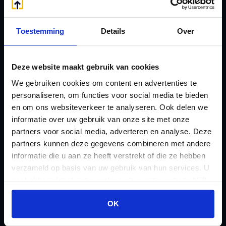
eHerkenning voor uw
Stamrecht BV
Stamrecht BV
Oprichten BV door
Toestemming
Details
Over
Emigratie
StamrechtBV.com
Emigratie Pensioen BV
Overdracht vanuit
F
Deze website maakt gebruik van cookies
banksparen
Fiscale waardering
We gebruiken cookies om content en advertenties te
Overgang naar
personaliseren, om functies voor social media te bieden
Flex BV oprichten of
Stamrecht BV
en om ons websiteverkeer te analyseren. Ook delen we
omzetten
P
informatie over uw gebruik van onze site met onze
G
Pensioen BV
partners voor social media, adverteren en analyse. Deze
Geleidebiljet jaarstukken
partners kunnen deze gegevens combineren met andere
Pensioen BV bij
informatie die u aan ze heeft verstrekt of die ze hebben
2023
overlijden
verzameld op basis van uw gebruik van hun services. U
Geleidebiljet jaarstukken
Pensioen BV en
gaat akkoord met onze cookies als u onze website blijft
2024
gebruiken.
echtscheiding
OK
Geleidebiljet jaarstukken
Pensioen in de
2025