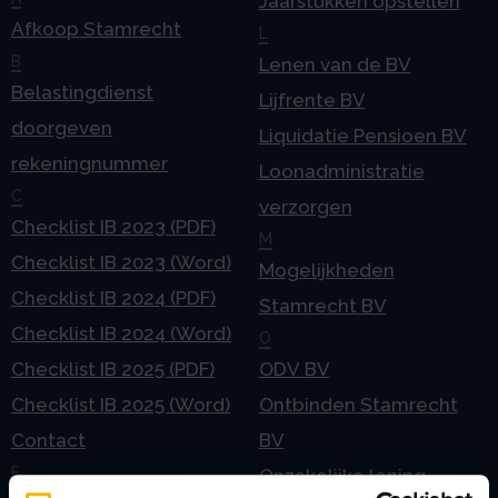
Jaarstukken opstellen
Afkoop Stamrecht
L
B
Lenen van de BV
Belastingdienst
Lijfrente BV
doorgeven
Liquidatie Pensioen BV
rekeningnummer
Loonadministratie
C
verzorgen
Checklist IB 2023 (PDF)
M
Checklist IB 2023 (Word)
Mogelijkheden
Checklist IB 2024 (PDF)
Stamrecht BV
Checklist IB 2024 (Word)
O
Checklist IB 2025 (PDF)
ODV BV
Checklist IB 2025 (Word)
Ontbinden Stamrecht
Contact
BV
E
Onzakelijke lening