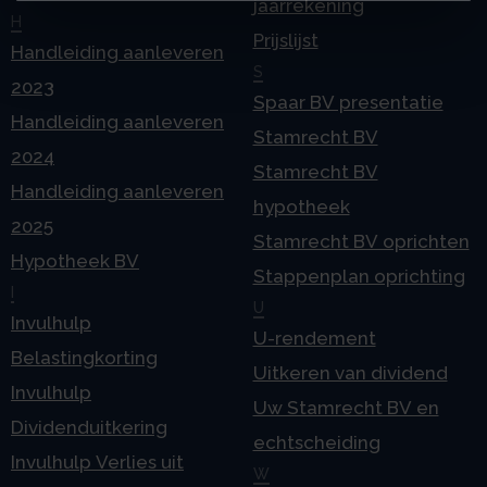
jaarrekening
H
Prijslijst
Handleiding aanleveren
S
2023
Spaar BV presentatie
Handleiding aanleveren
Stamrecht BV
2024
Stamrecht BV
Handleiding aanleveren
hypotheek
2025
Stamrecht BV oprichten
Hypotheek BV
Stappenplan oprichting
I
U
Invulhulp
U-rendement
Belastingkorting
Uitkeren van dividend
Invulhulp
Uw Stamrecht BV en
Dividenduitkering
echtscheiding
Invulhulp Verlies uit
W