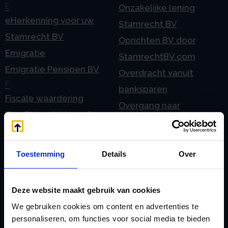
E
Onzakelijke lening
eHerkenning voor uw
Stamrecht BV
Stamrecht BV
Oprichten BV door
Emigratie
StamrechtBV.com
Emigratie Pensioen BV
Overdracht vanuit
F
banksparen
Fiscale waardering
Overgang naar
Flex BV oprichten of
Stamrecht BV
omzetten
P
G
Pensioen BV
Toestemming
Details
Over
Geleidebiljet jaarstukken
Pensioen BV bij
2023
overlijden
Deze website maakt gebruik van cookies
Geleidebiljet jaarstukken
Pensioen BV en
We gebruiken cookies om content en advertenties te
2024
echtscheiding
personaliseren, om functies voor social media te bieden
Geleidebiljet jaarstukken