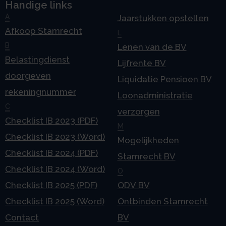
Handige links
A
Jaarstukken opstellen
Afkoop Stamrecht
L
B
Lenen van de BV
Belastingdienst
Lijfrente BV
doorgeven
Liquidatie Pensioen BV
rekeningnummer
Loonadministratie
C
verzorgen
Checklist IB 2023 (PDF)
M
Checklist IB 2023 (Word)
Mogelijkheden
Checklist IB 2024 (PDF)
Stamrecht BV
Checklist IB 2024 (Word)
O
Checklist IB 2025 (PDF)
ODV BV
Checklist IB 2025 (Word)
Ontbinden Stamrecht
Contact
BV