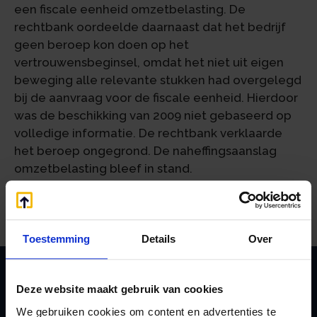
een fiscale eenheid omzetbelasting. De
rechtbank oordeelde daarnaast dat het bedrijf
geen beroep kon doen op het
vertrouwensbeginsel, omdat het niet uit eigen
beweging alle relevante stukken had overgelegd
bij de aanvraag voor de fiscale eenheid. Hierdoor
was de beschikking van 2009 niet gebaseerd op
volledige informatie. De rechtbank verklaarde
het beroep ongegrond. De naheffingsaanslag
omzetbelasting bleef in stand.
Bron:Rechtbank Zeeland-West-Brabant | jurisprudentie |
ECLINLRBZWB20245498, BRE 22/389 | 07-08-2024
Toestemming
Details
Over
Deze website maakt gebruik van cookies
Zoeken
We gebruiken cookies om content en advertenties te