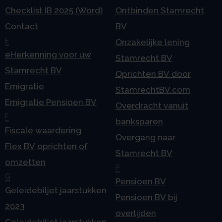
Checklist IB 2025 (Word)
Ontbinden Stamrecht
Contact
BV
E
Onzakelijke lening
eHerkenning voor uw
Stamrecht BV
Stamrecht BV
Oprichten BV door
Emigratie
StamrechtBV.com
Emigratie Pensioen BV
Overdracht vanuit
F
banksparen
Fiscale waardering
Overgang naar
Flex BV oprichten of
Stamrecht BV
omzetten
P
G
Pensioen BV
Geleidebiljet jaarstukken
Pensioen BV bij
2023
overlijden
Geleidebiljet jaarstukken