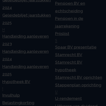
Pensioen BV en
2024
echtscheiding
Geleidebiljet jaarstukken
Pensioen in de
2025
jaarrekening
H
Prijslijst
Handleiding aanleveren
S
2023
Spaar BV presentatie
Handleiding aanleveren
Stamrecht BV
2024
Stamrecht BV
Handleiding aanleveren
hypotheek
2025
Stamrecht BV oprichten
Hypotheek BV
Stappenplan oprichting
I
U
Invulhulp
U-rendement
Belastingkorting
Uitkeren van dividend