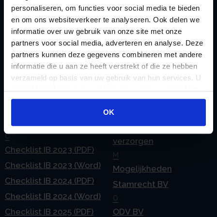
personaliseren, om functies voor social media te bieden
en om ons websiteverkeer te analyseren. Ook delen we
informatie over uw gebruik van onze site met onze
Handige links
partners voor social media, adverteren en analyse. Deze
A
Jaarstukken opstellen
partners kunnen deze gegevens combineren met andere
Afkoop Stamrecht
L
informatie die u aan ze heeft verstrekt of die ze hebben
B
verzameld op basis van uw gebruik van hun services. U
Lenen van de BV
gaat akkoord met onze cookies als u onze website blijft
Belastingdienst
Lijfrente BV
gebruiken.
doorgeven
Liquidatie Pensioen BV
OK
rekeningnummer
Loonadministratie
C
verzorgen
Checklist IB 2023 (PDF)
M
Checklist IB 2023 (Word)
Mogelijkheden
Checklist IB 2024 (PDF)
Stamrecht BV
Checklist IB 2024 (Word)
O
Checklist IB 2025 (PDF)
ODV BV