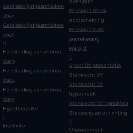
overlijden
Geleidebiljet jaarstukken
Pensioen BV en
2024
echtscheiding
Geleidebiljet jaarstukken
Pensioen in de
2025
jaarrekening
H
Prijslijst
Handleiding aanleveren
S
2023
Spaar BV presentatie
Handleiding aanleveren
Stamrecht BV
2024
Stamrecht BV
Handleiding aanleveren
hypotheek
2025
Stamrecht BV oprichten
Hypotheek BV
Stappenplan oprichting
I
U
Invulhulp
U-rendement