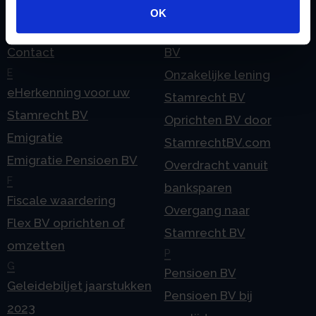
Checklist IB 2025 (PDF)
ODV BV
OK
Checklist IB 2025 (Word)
Ontbinden Stamrecht
Contact
BV
E
Onzakelijke lening
eHerkenning voor uw
Stamrecht BV
Stamrecht BV
Oprichten BV door
Emigratie
StamrechtBV.com
Emigratie Pensioen BV
Overdracht vanuit
F
banksparen
Fiscale waardering
Overgang naar
Flex BV oprichten of
Stamrecht BV
omzetten
P
G
Pensioen BV
Geleidebiljet jaarstukken
Pensioen BV bij
2023