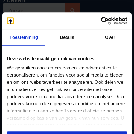
Zoeken
Handige links
Toestemming
Details
Over
A
Jaarstukken opstellen
Afkoop Stamrecht
L
B
Lenen van de BV
Deze website maakt gebruik van cookies
Belastingdienst
Lijfrente BV
We gebruiken cookies om content en advertenties te
doorgeven
Liquidatie Pensioen BV
personaliseren, om functies voor social media te bieden
rekeningnummer
en om ons websiteverkeer te analyseren. Ook delen we
Loonadministratie
informatie over uw gebruik van onze site met onze
C
verzorgen
partners voor social media, adverteren en analyse. Deze
Checklist IB 2023 (PDF)
M
partners kunnen deze gegevens combineren met andere
Checklist IB 2023 (Word)
Mogelijkheden
informatie die u aan ze heeft verstrekt of die ze hebben
Checklist IB 2024 (PDF)
verzameld op basis van uw gebruik van hun services. U
Stamrecht BV
gaat akkoord met onze cookies als u onze website blijft
Checklist IB 2024 (Word)
O
gebruiken.